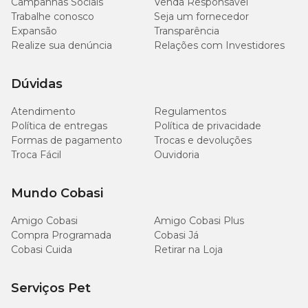
Campanhas Sociais
Venda Responsável
Trabalhe conosco
Seja um fornecedor
1.500
Expansão
Cálcio (mín.)
Transparência
mg/kg
(0,15%)
Realize sua denúncia
Relações com Investidores
5.000
Dúvidas
Cálcio (máx.)
mg/kg
(0,5%)
Atendimento
Regulamentos
Política de entregas
Política de privacidade
500
Formas de pagamento
Trocas e devoluções
Fósforo (mín)
mg/kg
Troca Fácil
Ouvidoria
(0,05%)
Mundo Cobasi
500mg/kg
Sódio (mín.)
(0,05%)
Amigo Cobasi
Amigo Cobasi Plus
Compra Programada
Cobasi Já
Cobasi Cuida
Retirar na Loja
Enriquecimento mínimo por kg
Serviços Pet
Vitamina A 2.250 UI, Vitamina D3 166UI, Vitamina E 15 UI,