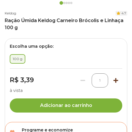
Keldog
4.7
Ração Úmida Keldog Carneiro Brócolis e Linhaça
100 g
Escolha uma opção:
100 g
R$ 3,39
1
à vista
Adicionar ao carrinho
Programe e economize