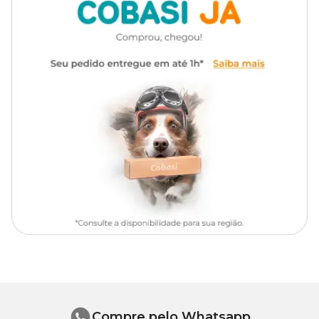
Modo de Usar
Borrife o produto nas patas e pelagem do pet e use um algodão ou
pano macio para limpar e higienizar seu animal de estimação.
A secagem do all Pata é rápida.
Evite aplicar na região dos olhos e focinho.
Composição Básica
Água purificada, álcool de cereais, agente germicida ASSEP3,
proteína hidratante, fragrância e conservante.
Compre pelo Whatsapp