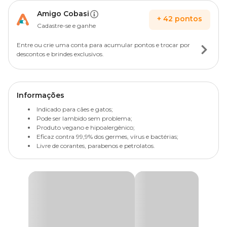
Amigo Cobasi
+
42
pontos
Cadastre-se e ganhe
Entre ou crie uma conta para acumular pontos e trocar por
descontos e brindes exclusivos.
Informações
Indicado para cães e gatos;
Pode ser lambido sem problema;
Produto vegano e hipoalergênico;
Eficaz contra 99,9% dos germes, vírus e bactérias;
Livre de corantes, parabenos e petrolatos.