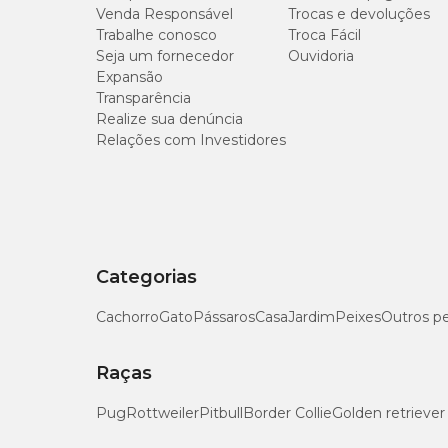
Venda Responsável
Trocas e devoluções
Trabalhe conosco
Troca Fácil
Seja um fornecedor
Ouvidoria
Expansão
Transparência
Realize sua denúncia
Relações com Investidores
Categorias
Cachorro
Gato
Pássaros
Casa
Jardim
Peixes
Outros p
Raças
Pug
Rottweiler
Pitbull
Border Collie
Golden retriever