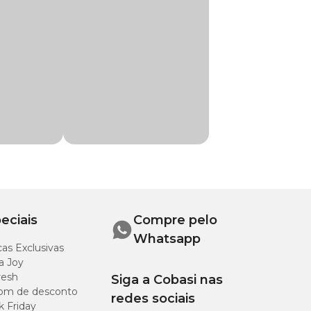
eciais
Compre pelo
Whatsapp
as Exclusivas
a Joy
resh
Siga a Cobasi nas
om de desconto
redes sociais
k Friday