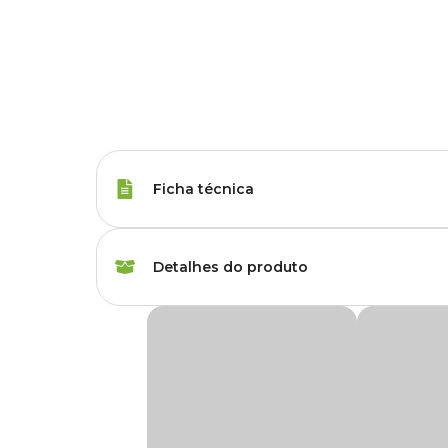
Ficha técnica
Tipos de Peixe
Qualquer Peixe
Detalhes do produto
Marca
Alcon
Acidificante Labcon Acid Alcon
Gênero
Unissex
Alterações do pH são prejudiciais aos organismos aquáticos
O
Acidificante
é indicado para reduzir o pH da água de a