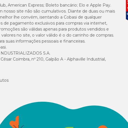
lub, American Express; Boleto bancário; Elo e Apple Pay.
m nosso site não são cumulativos. Diante de duas ou mais
melhor lhe convém, isentando a Cobasi de qualquer
es de pagamento exclusivos para compras via internet,
e promoções são válidas apenas para produtos vendidos e
alores no site, o valor válido é o do carrinho de compras.
suas informações pessoais e financeiras.
asi.
NDUSTRIALIZADOS S.A.
sar Coimbra, nº 210, Galpão A - Alphaville Industrial,
utos