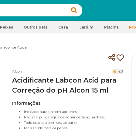
Peixes
Outros pets
Casa
Jardim
Piscina
Pr
onador de Água
Alcon
4.8
Acidificante Labcon Acid para
Correção do pH Alcon 15 ml
Informações
Indicado para uso em aquários;
Reduz o pH da água de aquários de água doce;
Todo cuidado com seu aquário;
Mais saúde para os peixes.