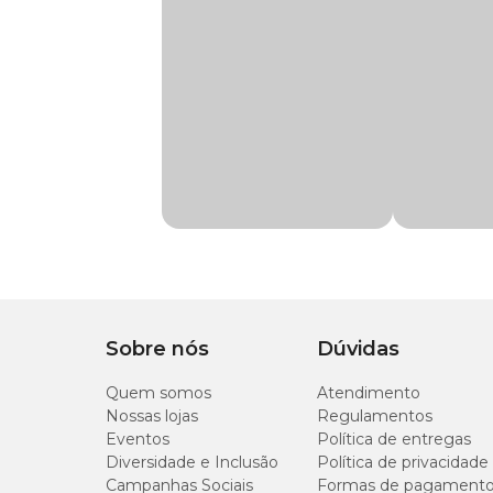
Consulte qual é melhor forma para definir o pH ideal para 
Use Labcon Acid como providência emergencial de correção. 
Tamponadores podem ser aplicados para resultados mais pe
Lembre-se que correções devem ser realizadas de forma gr
Modo de uso:
Calcule o volume de água do aquário.
Adicione uma gota de Labcon Acid para cada 3 litros de
Após 30 minutos meça o pH para certificar-se da corre
Se for necessário novo ajuste, este deve ser feito após 
A estabilidade do pH depende da concentração de carbo
Sobre nós
Dúvidas
Quem somos
Atendimento
Nossas lojas
Regulamentos
Eventos
Política de entregas
Diversidade e Inclusão
Política de privacidade
Campanhas Sociais
Formas de pagament