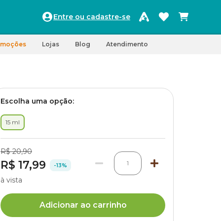
Entre ou cadastre-se
omoções
Lojas
Blog
Atendimento
Escolha uma opção:
15 ml
R$ 20,90
R$ 17,99
1
-13%
à vista
Adicionar ao carrinho