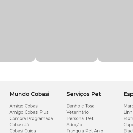
as espécies mantidas no aquário.
Procure identificar e reverter às causas responsáveis pela alcalinização.
rsistentes.
adual, pois mudanças bruscas causam estresse nos peixes.
 água;
ção, que dependerá da escala de pH em que a água se encontrava;
4 horas para que os peixes e plantas tenham tempo de se adaptar;
natos da água, quanto menor a alcalinidade maior será a variação do pH.
Mundo Cobasi
Serviços Pet
Esp
Amigo Cobasi
Banho e Tosa
Marc
Amigo Cobasi Plus
Veterinário
Linh
Compra Programada
Personal Pet
Biof
Cobasi Já
Adoção
Cup
o
Cobasi Cuida
Franquia Pet Anjo
Blac