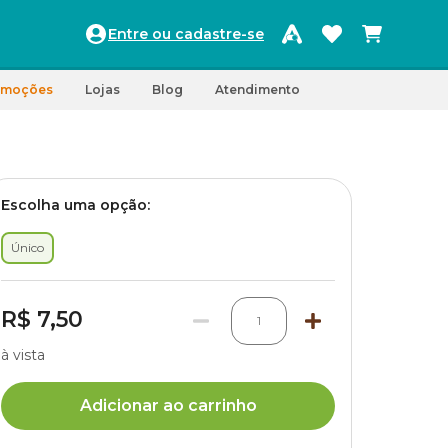
Entre ou cadastre-se
omoções
Lojas
Blog
Atendimento
Escolha uma opção:
Único
R$ 7,50
1
à vista
Adicionar ao carrinho