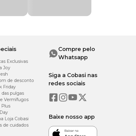
eciais
Compre pelo
Whatsapp
as Exclusivas
nto as de folhas
a Joy
resh
Siga a Cobasi nas
om de desconto
semana. Em regiões
redes sociais
k Friday
o das pulgas
ve ter boa aeração e
e Vermífugos
 Plus
 Day
Baixe nosso app
a Loja Cobasi
s de cuidados