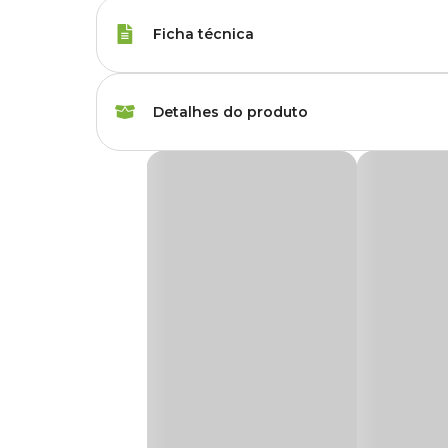
Ficha técnica
Marca
Holambra
Detalhes do produto
Cor
Colorido
Violeta
Gênero
Unissex
Produto disponível exclusivamente para ret
disponível no momento da retirada.
Grupo
Flores
Tipo de Planta
Flor
A
Violeta
é originária das montanhas de Tanger, na Áfr
variedades desenvolvidas ao longo dos anos, continua encan
quente e que floresça durante todo o ano.
Utilidade
Decoração
Características Principais
Ambiente
Interno