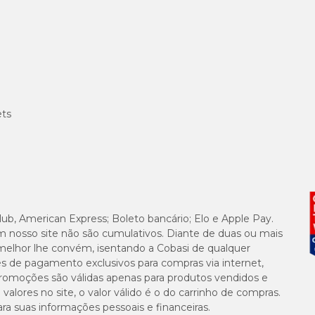
a. Após a poda, reduza a rega por 3 semanas para estimular o florescimento.
Para propagação com folhas, pressione levemente uma folha sadia no solo, sem 
nita e viçosa, é importante mantê-la longe do alcance de crianças e animais d
ets
is, pois não é comestível.
obre esta ou outras plantas, consulte um especialista de jardinagem em uma das 
 imperdíveis. Aproveite nossas promoções exclusivas e leve para casa essa pla
ísicas para conferir a variedade incrível de opções e ofertas especiais. Transfor
lub, American Express; Boleto bancário; Elo e Apple Pay.
m nosso site não são cumulativos. Diante de duas ou mais
melhor lhe convém, isentando a Cobasi de qualquer
es de pagamento exclusivos para compras via internet,
e promoções são válidas apenas para produtos vendidos e
, que costumam grudar nas folhas. Para eliminá-los, prepare uma solução cas
Deixe descansar por 2 dias, coe e pulverize na planta.
alores no site, o valor válido é o do carrinho de compras.
suas informações pessoais e financeiras.