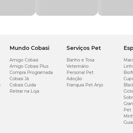
ro e 15 cm de altura.
ínuo, desde que bem cuidada.
osa, roxo e bicolores, durante todo o ano.
Mundo Cobasi
Serviços Pet
Esp
Amigo Cobasi
Banho e Tosa
Marc
ao sol. Variedades de folhas grandes e verde-escuras precisam de mais luz, enqua
Amigo Cobasi Plus
Veterinário
Linh
Compra Programada
Personal Pet
Biof
Cobasi Já
Adoção
Cup
r folhas e flores. No verão, regue 2 vezes por semana; no inverno, 1 vez por 
has, deixando escorrer bem o excesso.
o
Cobasi Cuida
Franquia Pet Anjo
Blac
Retirar na Loja
Cicl
s de fibra de coco, 1 parte de areia e 5 partes de casca de pinus. O substrato de
Sobr
Gran
Pet
-10. Dilua uma colher de chá em 1 litro de água e aplique a cada 15 dias.
Minh
Guia