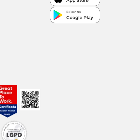
enterrá-la, e
e estimação. Se
lojas físicas da
nta encantadora.
me seu espaço e
eira com 200g de