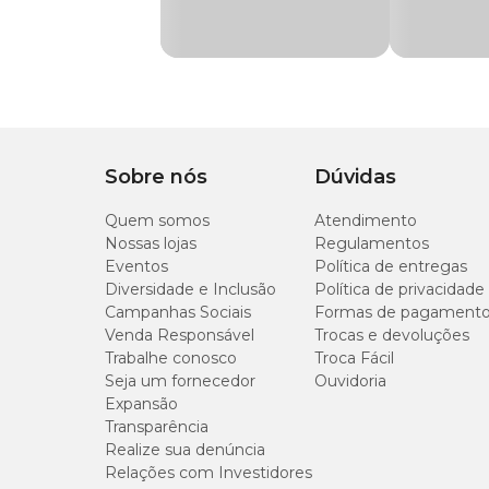
Porte:
Pequeno, atingindo no máximo 25 cm de diâmet
Tipo de
Indireta
Iluminação
Ciclo de vida:
Perene, com florescimento anual cont
Flores:
Produz flores em diversas cores, como branco, r
Rega
Moderada
Sobre nós
Necessidades Básicas
Dúvidas
Quem somos
Atendimento
Iluminação:
Prefere luz difusa, sem exposição direta 
Nossas lojas
Regulamentos
claras exigem menos.
Eventos
Política de entregas
Diversidade e Inclusão
Política de privacidade
Rega:
Regue diretamente no substrato, evitando molha
quentes, mergulhe o vaso em água até a altura das fol
Campanhas Sociais
Formas de pagament
Venda Responsável
Trocas e devoluções
Substrato:
Use terra vegetal ou uma mistura de 4 parte
Trabalhe conosco
Troca Fácil
nunca ficar encharcado.
Seja um fornecedor
Ouvidoria
Expansão
Adubação:
Utilize fertilizantes NPK 14-12-14 ou 10-10
Transparência
Realize sua denúncia
Relações com Investidores
Cuidados Especiais