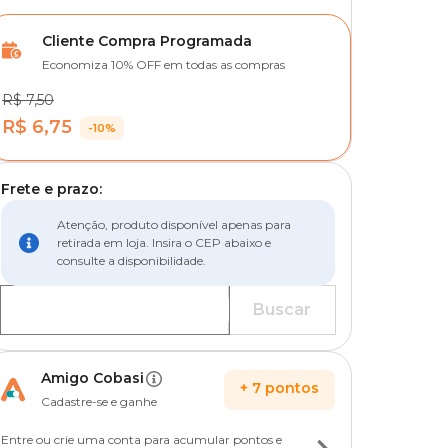
Cliente Compra Programada
Economiza 10% OFF em todas as compras
R$ 7,50
R$ 6,75
-10%
Frete e prazo:
Atenção, produto disponível apenas para
retirada em loja. Insira o CEP abaixo e
consulte a disponibilidade.
Buscar
Amigo Cobasi
+
7
pontos
Cadastre-se e ganhe
Entre ou crie uma conta para acumular pontos e