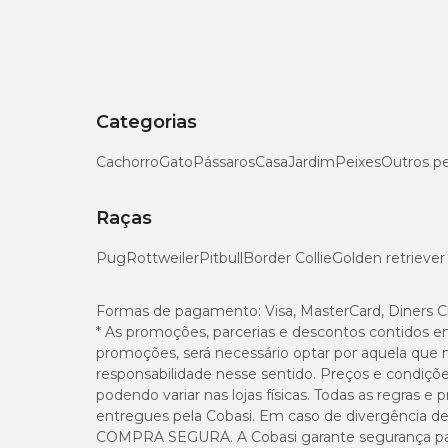
Poda:
Retire folhas e flores rentes ao centro da plant
Propagação:
Multiplica-se por sementes ou folhas. 
remova a folha matriz quando surgirem as mudas.
Categorias
OBS:
Além de todos os cuidados para manter sua planta bo
Cachorro
Gato
Pássaros
Casa
Jardim
Peixes
Outros p
ingerida acidentalmente, pode causar sintomas desagradáve
Para mais informações e para tirar todas as suas dúvidas s
Raças
Cobasi.
Pug
Rottweiler
Pitbull
Border Collie
Golden retriever
Você encontra
violetas com o melhor preço
e condições
Compre diretamente pelo site, app e retire em nossas lojas f
jardim com as violetas que você ama!
Formas de pagamento:
Visa, MasterCard, Diners C
* As promoções, parcerias e descontos contidos e
Controle de Pragas
promoções, será necessário optar por aquela que 
responsabilidade nesse sentido. Preços e condiçõ
podendo variar nas lojas físicas. Todas as regras 
Entre as pragas mais comuns estão cochonilhas e pulgões
fumo de corda picado e 2 colheres de sopa de sabão ralado. 
entregues pela Cobasi. Em caso de divergência de v
COMPRA SEGURA. A Cobasi garante segurança para 