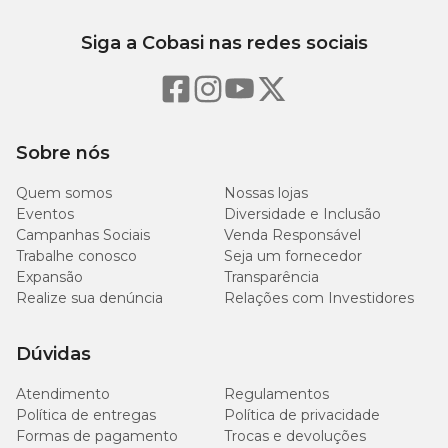
Cada cápsula do medicamento
Vetoryl 10mg
leva os seguintes
Siga a Cobasi nas redes sociais
ingredientes:
Trilostano
: 10mg;
Excipiente q.s.p.:
78,25mg.
Vetoryl 10mg tem contraindicações?
Sobre nós
O tratamento com
Vetoryl 10mg
é contraindicado nas seguintes
situações:
Quem somos
Nossas lojas
cães com peso inferior a 3kg;
Eventos
Diversidade e Inclusão
animais com doença hepática primária e/ou insuficiência
Campanhas Sociais
Venda Responsável
renal;
Trabalhe conosco
Seja um fornecedor
fêmeas gestantes ou em lactação ou cães destinados à
Expansão
Transparência
reprodução;
Realize sua denúncia
Relações com Investidores
cachorro com quadro pré-existente de anemia.
Dúvidas
Vetoryl 10mg: efeitos colaterais
Atendimento
Regulamentos
O tratamento de hiperadrenocorticismo hipófise-dependente com
Política de entregas
Política de privacidade
Vetoryl 10mg
pode gerar algum tipo de efeito colateral no cão. Os
mais comuns são:
Formas de pagamento
Trocas e devoluções