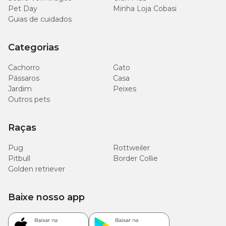
normas de segurança.
Pet Day
Minha Loja Cobasi
Guias de cuidados
Dicas de conservação
Categorias
Para conservar melhor o seu medicamento
Vetoryl 10mg
, siga
essas recomendações: Mantenha a embalagem ao abrigo do sol
Cachorro
Gato
em local fresco, arejado e longe do alcance de crianças e animais.
Pássaros
Casa
Jardim
Peixes
Vetoryl 10mg com o melhor preço é na Cobasi
Outros pets
Se você está procurando o
Vetoryl 10mg com o melhor preço
Raças
do mercado
, não há lugar melhor do que o pet shop online da
Cobasi. Só aqui você encontra toda a linha de medicamentos da
Pug
Dechra
com um preço que cabe no seu bolso. Não perca a
Rottweiler
oportunidade!
Pitbull
Border Collie
Golden retriever
Baixe nosso app