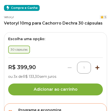
Compre e Ganhe
Vetoryl
5
Vetoryl 10mg para Cachorro Dechra 30 cápsulas
Escolha uma opção:
30 cápsulas
R$ 399,90
1
ou 3x de
R$ 133,30
sem juros
Adicionar ao carrinho
Programe e economize