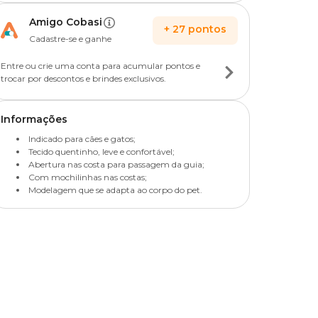
Amigo Cobasi
+
27
pontos
Cadastre-se e ganhe
Entre ou crie uma conta para acumular pontos e
trocar por descontos e brindes exclusivos.
Informações
Indicado para cães e gatos;
Tecido quentinho, leve e confortável;
Abertura nas costa para passagem da guia;
Com mochilinhas nas costas;
Modelagem que se adapta ao corpo do pet.