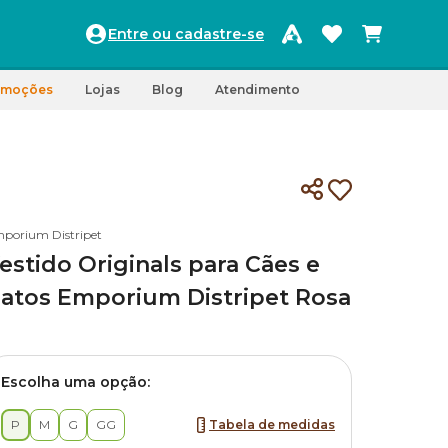
Entre ou cadastre-se
omoções
Lojas
Blog
Atendimento
porium Distripet
estido Originals para Cães e
atos Emporium Distripet Rosa
Escolha uma opção:
P
M
G
GG
Tabela de medidas