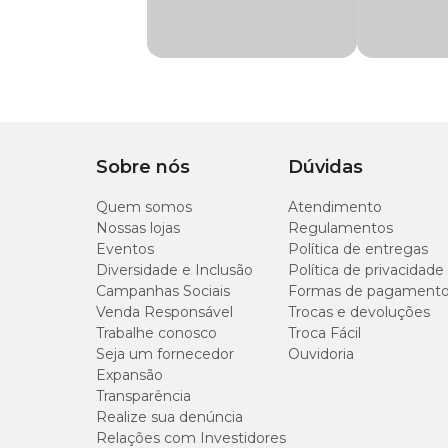
Material
Poliéster
Medidas Aproximadas
Tamanho
Sobre nós
Dúvidas
PP
Quem somos
Atendimento
Nossas lojas
Regulamentos
P
Eventos
Política de entregas
Diversidade e Inclusão
Política de privacidade
Campanhas Sociais
Formas de pagament
M
Venda Responsável
Trocas e devoluções
Trabalhe conosco
Troca Fácil
G
Seja um fornecedor
Ouvidoria
Expansão
GG
Transparência
Realize sua denúncia
Relações com Investidores