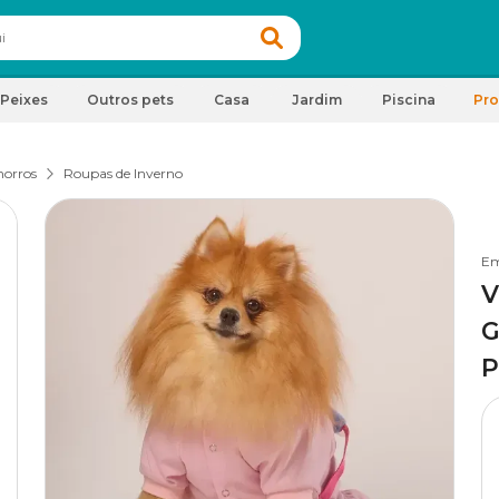
Peixes
Outros pets
Casa
Jardim
Piscina
Pr
horros
Roupas de Inverno
Em
V
G
P