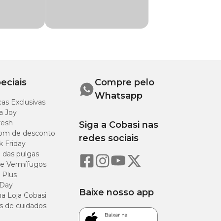
omprimento
pescoço até
 início da
auda)
eciais
Compre pelo
6 cm
Whatsapp
as Exclusivas
a Joy
2 cm
resh
Siga a Cobasi nas
om de desconto
redes sociais
k Friday
8 cm
o das pulgas
e Vermífugos
4 cm
 Plus
 Day
Baixe nosso app
0 cm
a Loja Cobasi
s de cuidados