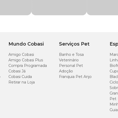
C
Circunferência
Circunferência
(
pescoço
tórax
o
c
Mundo Cobasi
Serviços Pet
Esp
28 cm
33 cm
2
Amigo Cobasi
Banho e Tosa
Marc
Amigo Cobasi Plus
Veterinário
Linh
32 cm
43 cm
3
Compra Programada
Personal Pet
Biof
Cobasi Já
Adoção
Cup
o
Cobasi Cuida
Franquia Pet Anjo
Blac
36 cm
53 cm
3
Retirar na Loja
Cicl
Sobr
43 cm
63 cm
4
Gran
Pet
47 cm
73 cm
5
Minh
Guia