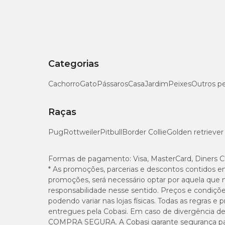
Categorias
Cachorro
Gato
Pássaros
Casa
Jardim
Peixes
Outros p
Raças
Pug
Rottweiler
Pitbull
Border Collie
Golden retriever
Formas de pagamento:
Visa, MasterCard, Diners C
* As promoções, parcerias e descontos contidos e
promoções, será necessário optar por aquela que 
responsabilidade nesse sentido. Preços e condiçõ
podendo variar nas lojas físicas. Todas as regras 
entregues pela Cobasi. Em caso de divergência de v
COMPRA SEGURA. A Cobasi garante segurança para 