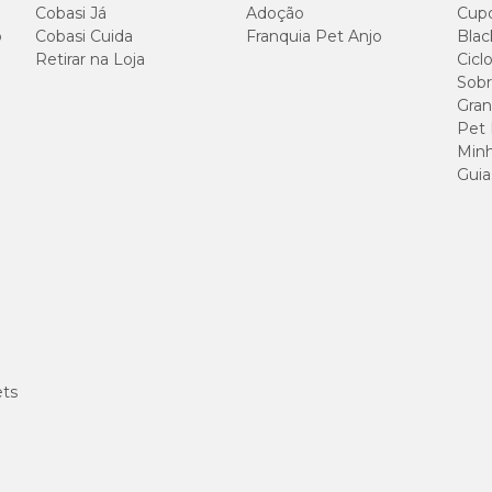
Cobasi Já
Adoção
Cup
o
Cobasi Cuida
Franquia Pet Anjo
1/2 comp
Blac
Retirar na Loja
Cicl
Sobr
1 compr
Gran
Pet
1 e 1/2 
Minh
Guia
2 compr
administrar o medicamento, pois a posologia pode ser alterada dependendo do 
 apropriadas para o seu bichinho.
ets