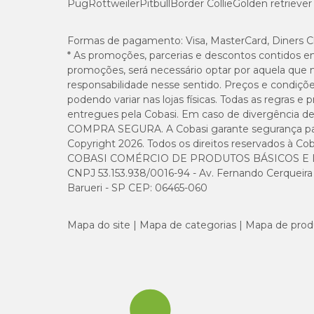
Pug
Rottweiler
Pitbull
Border Collie
Golden retriever
Praziquantel 50 mg;
Febantel 150 mg;
Excipiente q.s.p 660 mg.
Formas de pagamento:
Visa, MasterCard, Diners C
* As promoções, parcerias e descontos contidos e
A linha Vermivet
promoções, será necessário optar por aquela que 
responsabilidade nesse sentido. Preços e condiçõ
O laboratório Biovet Vaxxinova tem uma linha completa de
podendo variar nas lojas físicas. Todas as regras 
mg e em 2g, a marca oferece o Vermivet Filhote, Vermivet
entregues pela Cobasi. Em caso de divergência de v
COMPRA SEGURA. A Cobasi garante segurança para 
Todos tratam os vermes que acometem os animais de estima
Copyright 2026. Todos os direitos reservados à Cob
outros para gatos e para filhotes de ambos os animais).
COBASI COMÉRCIO DE PRODUTOS BÁSICOS E I
CNPJ 53.153.938/0016-94 - Av. Fernando Cerqueira Cé
Qual a diferença do Vermivet Plus e Composto?
Barueri - SP CEP: 06465-060
Essa é uma dúvida que muitas pessoas podem ter. A difer
Mapa do site
Mapa de categorias
Mapa de prod
cachorros como para gatos, ao contrário do Vermivet Plus.
Adquira o Vermivet Plus 660 mg com preço especia
Agora que você já sabe como o Vermivet Plus é bom para a
online ou, se preferir, pessoalmente em nossas lojas espalha