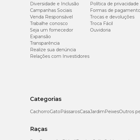
Diversidade e Inclusão
Política de privacidade
Campanhas Sociais
Até 5 kg
Formas de pagament
Venda Responsável
Trocas e devoluções
Trabalhe conosco
Troca Fácil
5 kg a 10 kg
Seja um fornecedor
Ouvidoria
Expansão
10 kg a 15 kg
Transparência
Realize sua denúncia
Relações com Investidores
15 kg a 20 kg
É indispensável consultar um médico-veterinário antes de 
infestação. Fale com o especialista e receba as orientações
Categorias
Composição
Cachorro
Gato
Pássaros
Casa
Jardim
Peixes
Outros p
Cada comprimido Vermivet Plus 660 mg contém:
Raças
Pamoato de Pirantel 145 mg
(50 mg de Pirantel base);