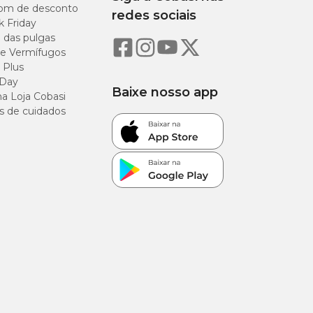
om de desconto
redes sociais
rimido
k Friday
o das pulgas
e Vermífugos
imido
 Plus
 Day
Baixe nosso app
comprimidos
a Loja Cobasi
s de cuidados
imidos
tipo e do grau da