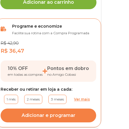
Adicionar ao carrinho
Programe e economize
Facilite sua rotina com a Compra Programada
R$ 42,90
R$ 36,47
10% OFF
Pontos em dobro
em todas as compras
no Amigo Cobasi
Receber ou retirar em loja a cada:
1 mês
2 meses
3 meses
Ver mais
Adicionar e programar