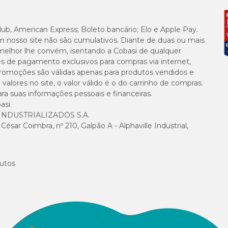
lub, American Express; Boleto bancário; Elo e Apple Pay.
m nosso site não são cumulativos. Diante de duas ou mais
melhor lhe convém, isentando a Cobasi de qualquer
es de pagamento exclusivos para compras via internet,
 vermífugos para todas as fases da vida de cães e gatos. Além do Vermivet Pl
e promoções são válidas apenas para produtos vendidos e
 Iver, Vermivet Composto e Vermivet Gatos.
alores no site, o valor válido é o do carrinho de compras.
suas informações pessoais e financeiras.
ção, a diferença está na formulação e na indicação (alguns são exclusivamen
asi.
NDUSTRIALIZADOS S.A.
sar Coimbra, nº 210, Galpão A - Alphaville Industrial,
ença é que o Vermivet Composto não tem Febantel em sua composição e serve 
utos
l!
 saúde do seu cãozinho, compre o seu aqui na Cobasi com preço especial, em 
das por todo o Brasil.