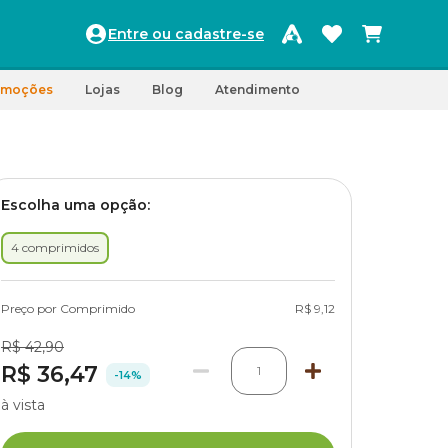
Entre ou cadastre-se
omoções
Lojas
Blog
Atendimento
Escolha uma opção:
4 comprimidos
Preço por Comprimido
R$ 9,12
R$ 42,90
R$ 36,47
1
-14%
à vista