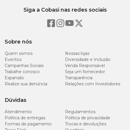
Dose
Peso do animal
recomendada
Siga a Cobasi nas redes sociais
Até 5 kg
1/2 comprimido
6 kg a 10 kg
1 comprimido
Sobre nós
11 kg a 20 kg
2 comprimidos
Quem somos
Nossas lojas
Eventos
Diversidade e Inclusão
21 kg a 30 kg
3 comprimidos
Campanhas Sociais
Venda Responsável
Trabalhe conosco
Seja um fornecedor
Expansão
Transparência
31 kg a 40 kg
4 comprimidos
Realize sua denúncia
Relações com Investidores
1 comprimido
Acima de 40 kg
para cada 10 kg de
Dúvidas
peso corporal
Atendimento
Regulamentos
Política de entregas
Política de privacidade
Formas de pagamento
Trocas e devoluções
OBS:
Para tratamento de giardíase em cães e gatos, administrar 1