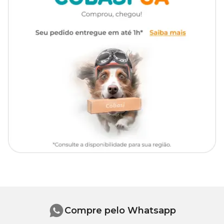
Apresentação
comprimidos
Echinococcus granulosus, Echinococcus multilocularis,
Taenia multiceps, Taenia hydatigena, Taenia pisiformis,
Taenia ovis, Taenia taenieformis, Joyeuxiella pasqualei,
Tipo de Pet
Cachorros, Gatos
Spirometra mansonoides, Mesocestoides spp
.
Consulte o médico-veterinário de sua confiança para entender qual
tipo de verme está incomodando o seu pet e para receber
orientações completas sobre a utilização do
Vetmax
Comprimido
.
Como usar o Vetmax Plus?
A embalagem prática do vermífugo vem com quatro
comprimidos, cada um com 700 mg. Segundo a
bula do
Vetmax Plus Comprimido
, ele deve ser administrado em dose
única e por via oral. Pode ser misturado na alimentação, dissolvido
em líquido ou ingerido puro.
O
Vetmax Plus Comprimido tem dosagem
específica para
cada peso corporal do animal. Confira abaixo como administrá-lo
de acordo com a quantidade de kg do seu cachorro ou gato:
Compre pelo Whatsapp