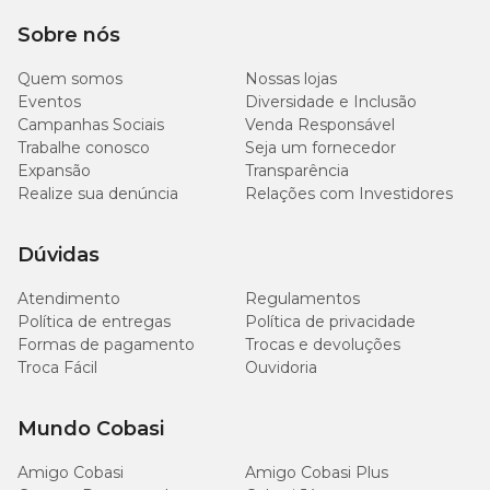
veterinário.
Sobre nós
Apresentação
Quem somos
Nossas lojas
Eventos
Diversidade e Inclusão
Cartucho contendo 1 blister com 4 comprimidos.
Campanhas Sociais
Venda Responsável
Trabalhe conosco
Seja um fornecedor
Expansão
Transparência
Frequência do uso do vermífugo
Realize sua denúncia
Relações com Investidores
Você sabe de quanto em quanto tempo deve dar vermífugo para
cachorro e gato? O remédio para vermes elimina os parasitas
Dúvidas
internos do organismo do animal e que são contraídos em passeios
na rua, em parques e até dentro de casa.
Atendimento
Regulamentos
Política de entregas
Política de privacidade
Faça a vermifugação do seu pet pelo menos a cada quatro meses.
Em alguns casos, é necessário realizar uma sequência de dias para
Formas de pagamento
Trocas e devoluções
que ovos, larvas e adultos sejam eliminados.
Troca Fácil
Ouvidoria
Blu vermífugo a preço promocional
Mundo Cobasi
Compre
Blu vermífugo com preço
acessível. Além dos
Amigo Cobasi
Amigo Cobasi Plus
descontos imperdíveis, ganhe mais 10% OFF ao fazer a