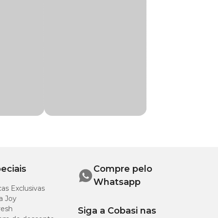
a boca do animal
r:
eciais
Compre pelo
Whatsapp
as Exclusivas
a Joy
resh
Siga a Cobasi nas
imido