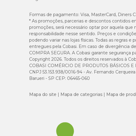
Contraindicações
Formas de pagamento:
Visa, MasterCard, Diners C
* As promoções, parcerias e descontos contidos e
O fabricante não assegura o uso em animais com menos de
promoções, será necessário optar por aquela que 
condições, somente ofereça o medicamento se o veterinár
responsabilidade nesse sentido. Preços e condiçõ
podendo variar nas lojas físicas. Todas as regras 
Efeitos adversos
entregues pela Cobasi. Em caso de divergência de v
COMPRA SEGURA. A Cobasi garante segurança para 
O
Mebendazol
pode ocasionalmente causar efeitos colat
Copyright 2026. Todos os direitos reservados à Cob
desses sintomas, leve-o ao veterinário.
COBASI COMÉRCIO DE PRODUTOS BÁSICOS E I
CNPJ 53.153.938/0016-94 - Av. Fernando Cerqueira Cé
Onde encontrar Mebendazole com preço baixo?
Barueri - SP CEP: 06465-060
Se você está procurando por
Vermífugo Mebendazole 
Mapa do site
Mapa de categorias
Mapa de prod
precisa com ótimas ofertas. Compre pelo pet shop online, 