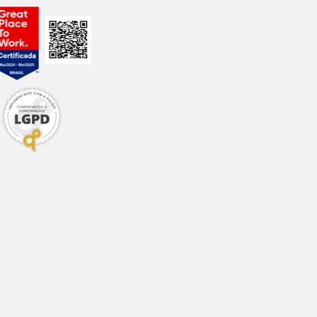
animais nessas
eu pet tenha algum
tudo o que seu pet