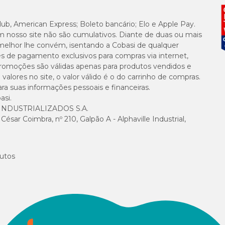
lub, American Express; Boleto bancário; Elo e Apple Pay.
m nosso site não são cumulativos. Diante de duas ou mais
 8 meses de idade, bem como em fêmeas prenhes e lactantes. Portanto, para 
melhor lhe convém, isentando a Cobasi de qualquer
io prescrever o medicamento.
es de pagamento exclusivos para compras via internet,
e promoções são válidas apenas para produtos vendidos e
alores no site, o valor válido é o do carrinho de compras.
suas informações pessoais e financeiras.
erais leves em alguns animais como êmese (vômito) e diarreia em cães. Caso s
asi.
NDUSTRIALIZADOS S.A.
sar Coimbra, nº 210, Galpão A - Alphaville Industrial,
com preço
baixo, a Cobasi é o melhor lugar! Só aqui na Cobasi você encontra 
utos
pelo App ou em nossa loja física mais próxima de você.