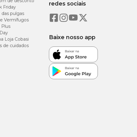
om de desconto
redes sociais
k Friday
imidos
o das pulgas
e Vermífugos
 Plus
imidos
 Day
Baixe nosso app
a Loja Cobasi
imidos
s de cuidados
imidos
imidos