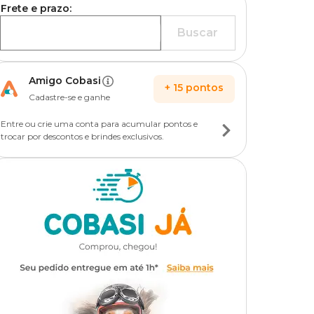
Frete e prazo:
Buscar
Amigo Cobasi
+
15
pontos
Cadastre-se e ganhe
Entre ou crie uma conta para acumular pontos e
trocar por descontos e brindes exclusivos.