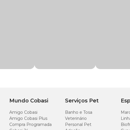
mes
trar 20mg de Mebendazol por kg de peso corporal, por via oral diretamente n
 conforme orientação do médico-veterinário. Veja a dosagem na tabela a segui
comprimidos
Mundo Cobasi
Serviços Pet
Esp
Amigo Cobasi
Banho e Tosa
Marc
Dose
Amigo Cobasi Plus
Veterinário
Linh
Compra Programada
Personal Pet
Biof
1 compr