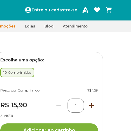
Entre ou cadastre-se
omoções
Lojas
Blog
Atendimento
Escolha uma opção:
10 Comprimidos
Preço por Comprimido
R$ 1,59
R$ 15,90
1
à vista
Adicionar ao carrinho