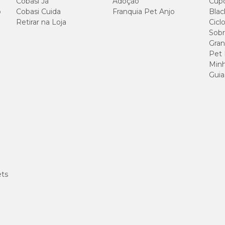
Cobasi Já
Adoção
Cup
o
Cobasi Cuida
Franquia Pet Anjo
Blac
2 compr
Retirar na Loja
Cicl
Sobr
Gran
3 compr
Pet
Minh
4 compr
Guia
5 compr
6 compr
ets
ante 3 a 5 dias consecutivos.
 do médico-veterinário.