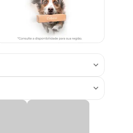
 de ação combate as
ylostoma