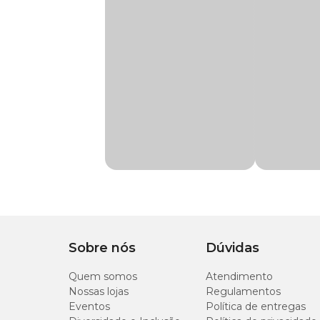
Raças de
Todas as Raças
Cachorro
Composição do Mebendazole
Cada comprimido de 150mg contém:
Marca
Mebendazole
Mebendazol: 100 mg
Gênero
Unissex
Excipiente q.s.p: 150 mg
Indicação
Proteção contra ver
Modo de usar
Composição
Mebendazol
De acordo com a
bula do Mebendazole
deve-se adminis
ou misturado a algum alimento no período de 3 a 5 dias ou
Apresentação
Embalagem com 10 
Cães:
Sobre nós
Dúvidas
Tipo de Pet
Cachorros, Gatos
Quem somos
Atendimento
Peso
Nossas lojas
Regulamentos
Eventos
Política de entregas
Até 5 kg