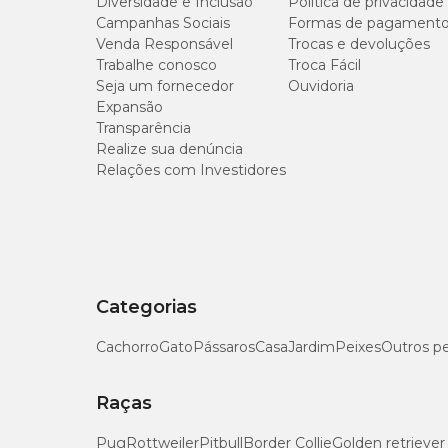
Diversidade e Inclusão
Política de privacidade
Campanhas Sociais
Formas de pagament
De 6 a 10 kg
Venda Responsável
Trocas e devoluções
Trabalhe conosco
Troca Fácil
Seja um fornecedor
Ouvidoria
De 11 a 15 kg
Expansão
Transparência
De 16 a 20 kg
Realize sua denúncia
Relações com Investidores
De 21 a 25 kg
De 26 a 30 kg
Categorias
Gatos:
Cachorro
Gato
Pássaros
Casa
Jardim
Peixes
Outros p
Administrar 1 comprimido ao dia, independente do peso, dur
Raças
Caso seja necessário, repita após 15 ou 30 dias ou a critério
Pug
Rottweiler
Pitbull
Border Collie
Golden retriever