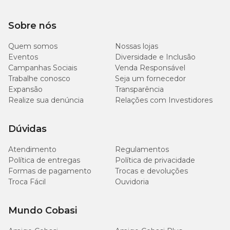
Peso Corpóreo
Giardíase
Verminoses
Sobre nós
1/2
1
Até 5kg
comprimido
comprimido
Quem somos
Nossas lojas
Eventos
Diversidade e Inclusão
Campanhas Sociais
Venda Responsável
1
2
5 a 10kg
comprimido
comprimidos
Trabalhe conosco
Seja um fornecedor
Expansão
Transparência
Realize sua denúncia
Relações com Investidores
1 + 1/2
3
10 a 15kg
comprimidos
comprimidos
Dúvidas
2
4
15 a 20kg
comprimidos
comprimidos
Atendimento
Regulamentos
Política de entregas
Política de privacidade
Formas de pagamento
Trocas e devoluções
Troca Fácil
Ouvidoria
Para tratar a giardíase, é recomentado administrar a dose a cada
24h por 3 dias consecutivos, ou a critério do médico veterinário,
que deve ser consultado para indicar as orientações de tratamento
Mundo Cobasi
adequadas à situação do seu amiguinho.