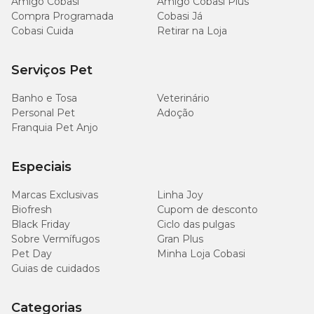
Amigo Cobasi
Amigo Cobasi Plus
Compra Programada
Cobasi Já
Pode dar Giardypet para filhote?
Cobasi Cuida
Retirar na Loja
A giardíase é comum em filhotes devido à vulnerabilidade do
sistema imunológico em desenvolvimento. Por isso, também é
Serviços Pet
importante iniciar a vermifugação nos pequenos, com 15 dias de
vida no caso dos cães e no primeiro mês dos gatinhos. É
Banho e Tosa
Veterinário
fundamental verificar a possibilidade de uso do Giardypet com um
especialista.
Personal Pet
Adoção
Franquia Pet Anjo
O
Giardypet é da Labgard
, uma empresa criada por médicos
veterinários empreendedores e apaixonados pela saúde e bem-
estar animal. Fundada em 2008, na cidade de Porto Alegre/RS, a
Especiais
marca oferece produtos nas linhas pet, vet e home.
Marcas Exclusivas
Linha Joy
Biofresh
Cupom de desconto
Compre Giardypet com preço especial!
Black Friday
Ciclo das pulgas
Sobre Vermífugos
Gran Plus
Na Cobasi, você encontra o Giardypet para tratar seu melhor
Pet Day
Minha Loja Cobasi
amigo, seja ele um cachorro ou um gato. Compre aqui em nosso
pet shop online ou em nossa loja física mais próxima de você.
Guias de cuidados
Categorias