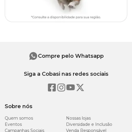
laminado, vinílico, madeira e carpete
Não absorve água nem prolifera fungos
Medidas aproximadas
Modelo
Comprimento
Largura
Altura
80 cm
80 cm
12 cm
2,5 cm
Compre pelo Whatsapp
90 cm
90 cm
12 cm
2,5 cm
Siga a Cobasi nas redes sociais
Composição
Sobre nós
Tecido 100% Poliéster Impermeável e Espuma 100% Polietileno
Expandido.
Quem somos
Nossas lojas
Eventos
Diversidade e Inclusão
Instalação
Campanhas Sociais
Venda Responsável