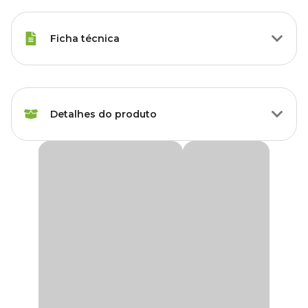
Ficha técnica
Marca
Comfort Door
Detalhes do produto
Cor
Branco
Gênero
Unissex
Veda Porta Rolinho Comfort Door Branco
O
Veda Porta Rolinho Branco Comfort Door
é a solução ideal
Material
Poliéster, Polietileno
para a vedação das frestas inferiores de portas, proporcionando
mais conforto, limpeza e proteção para o ambiente.
Fabricado com
tecido impermeável
e material flexível, ele é fácil
de instalar e se ajusta perfeitamente à base da porta, bloqueando a
entrada de sujeira, poeira,
bichos e insetos
. Além disso, o
veda
porta
também atua como barreira contra a passagem de vento,
luz e ruídos, oferecendo
isolamento acústico e térmico
de
maneira prática e funcional.