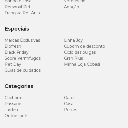
Banho e Tosa
Veterinário
Personal Pet
Adoção
Franquia Pet Anjo
Especiais
Marcas Exclusivas
Linha Joy
Biofresh
Cupom de desconto
Black Friday
Ciclo das pulgas
Sobre Vermífugos
Gran Plus
Pet Day
Minha Loja Cobasi
Guias de cuidados
Categorias
Cachorro
Gato
Pássaros
Casa
Jardim
Peixes
Outros pets