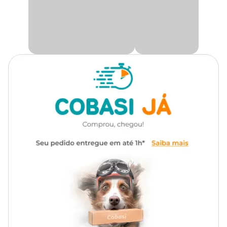
Com design rolinho e acabamento em
couro sintético de alta
qualidade
, o acessório é ideal para quem busca uma solução
discreta e eficiente para
vedação de portas
. Sua estrutura sem
costuras e de fácil encaixe garante durabilidade, segurança e muito
mais tranquilidade no dia a dia.
Protetor de Porta Comfort Door
Compacto, resistente e funcional, o
protetor de porta
é ideal
para proteger a casa de correntes de ar e evitar a entrada de
agentes externos. Uma escolha prática e inteligente para manter
seu lar mais limpo e silencioso.
Vantagens do Veda Porta
É instalado através de pressão na base da porta, permitindo
que possa ser retirado para lavar
Permite que seja cortado e ajustado para diferentes tamanhos
de portas
Produto leve, projetado para se adaptar a qualquer porta
Não danifica o piso nem a porta onde é instalado
Combina com diferentes tipos de piso: porcelanato, cerâmica,