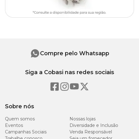
26
34
33,5 cm
33,5 cm
cm
cm
30
39 cm
39 cm
39 cm
cm
Compre pelo Whatsapp
Siga a Cobasi nas redes sociais
Sobre nós
Quem somos
Nossas lojas
Eventos
Diversidade e Inclusão
Campanhas Sociais
Venda Responsável
Trabalhe conosco
Seja um fornecedor