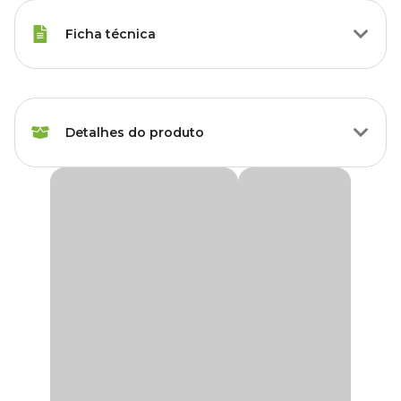
Ficha técnica
Marca
Vasos Vogue
Detalhes do produto
Cor
Cinza
Gênero
Unissex
Vaso Vite Cilindro Vogue Calcário
O
Vaso Vite Cilindro Calcário
possui um design moderno e
Material
Polietileno
elegante, com filetes que adornam sua superfície cilíndrica em um
padrão espiral, proporcionando sofisticação e harmonia a qualquer
ambiente.
Tipo de Produto
Vaso
Os produtos da Vogue são fabricados com a mais avançada
tecnologia, em total conformidade com as normas ambientais.
Acompanha prato?
Não
São atóxicos, totalmente recicláveis e notáveis por seus modelos
diferenciados e leveza, graças ao uso do polietileno.
Possui furo?
Sim
Adicionalmente, esses vasos recebem proteção de aditivos anti-UV,