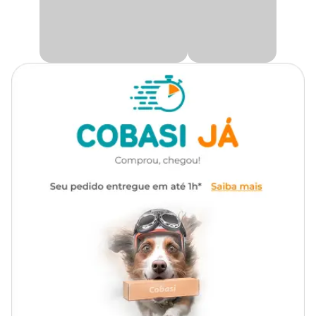
garantindo durabilidade e preservando sua aparência, mesmo
diante da exposição à natureza, seja sol, chuva, frio ou calor.
Autoirrigável
Não
Podem ser usados tanto em ambientes internos quanto externos,
agregando estilo por longos períodos.
Na Cobasi, oferecemos uma ampla variedade de produtos para
decoração. Aproveite para adquirir o
Vaso Vite Cilindro
a um
preço incrível e transformar sua casa em um espaço moderno e
encantador.
Medidas Aproximadas
Parte
Tamanho
Diâmetro
de
Altura
Baixo
29
24 cm
24 cm
23 cm
cm
22
29 cm
29 cm
29 cm
cm