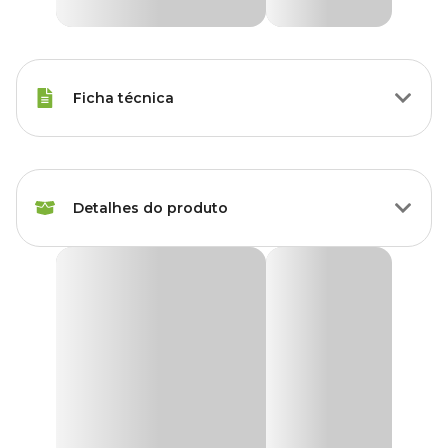
Ficha técnica
Marca
Vasart
Detalhes do produto
Cor
Verde
Gênero
Unissex
Vaso SP27 Cilindro Fosco 20 x 23cm Verde Vasart
O
Vaso SP27 Cilindro Fosco 20 x 23cm Verde Vasart
Material
Polietileno
combina história e sofisticação para enriquecer sua decoração.
Inspirado nos emblemáticos postes de iluminação de 1927 do
centro de São Paulo, o
Vaso Cilindro Fosco Vasart
une um
Tipo de Produto
Vaso
design clássico a uma funcionalidade contemporânea. Produzido
com material 100% reciclável, ele é leve, durável e perfeito para
áreas internas e externas, resistindo ao sol e à chuva sem perder
Acompanha prato?
Não
sua estética ou qualidade.