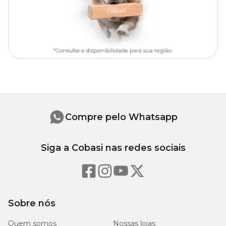
Prato compatível (não incluso):
20x03 cm.
Suporte de ferro compatível (não incluso):
Suporte
triangular 37x18 cm e 52x18 cm.
Material dos Vasos
Produzido com a tecnologia de rotomoldagem e matéria prima
polietileno.
(75% reciclado e 100% reciclável).
Compre pelo Whatsapp
Siga a Cobasi nas redes sociais
Sobre nós
Quem somos
Nossas lojas