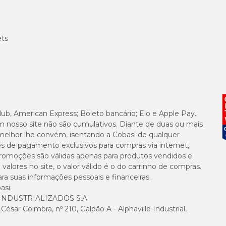
ets
lub, American Express; Boleto bancário; Elo e Apple Pay.
m nosso site não são cumulativos. Diante de duas ou mais
melhor lhe convém, isentando a Cobasi de qualquer
es de pagamento exclusivos para compras via internet,
e promoções são válidas apenas para produtos vendidos e
alores no site, o valor válido é o do carrinho de compras.
suas informações pessoais e financeiras.
asi.
NDUSTRIALIZADOS S.A.
sar Coimbra, nº 210, Galpão A - Alphaville Industrial,