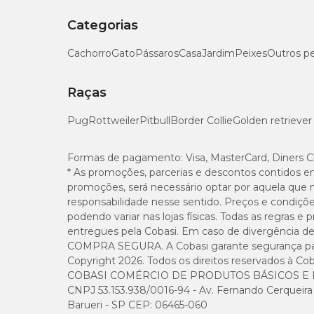
Categorias
Cachorro
Gato
Pássaros
Casa
Jardim
Peixes
Outros p
Raças
Pug
Rottweiler
Pitbull
Border Collie
Golden retriever
Formas de pagamento:
Visa, MasterCard, Diners C
* As promoções, parcerias e descontos contidos e
promoções, será necessário optar por aquela que 
responsabilidade nesse sentido. Preços e condiçõ
podendo variar nas lojas físicas. Todas as regras 
entregues pela Cobasi. Em caso de divergência de v
COMPRA SEGURA. A Cobasi garante segurança para 
Copyright 2026. Todos os direitos reservados à Cob
COBASI COMÉRCIO DE PRODUTOS BÁSICOS E I
CNPJ 53.153.938/0016-94 - Av. Fernando Cerqueira Cé
Barueri - SP CEP: 06465-060