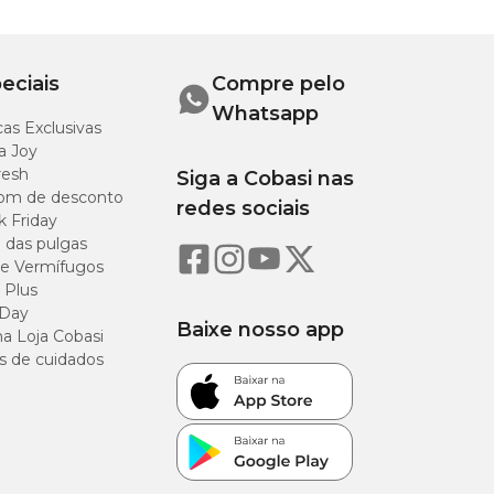
8 L
eciais
Compre pelo
Whatsapp
as Exclusivas
21 L
a Joy
resh
Siga a Cobasi nas
37 L
om de desconto
redes sociais
k Friday
o das pulgas
e Vermífugos
 Plus
 Day
Baixe nosso app
a Loja Cobasi
s de cuidados