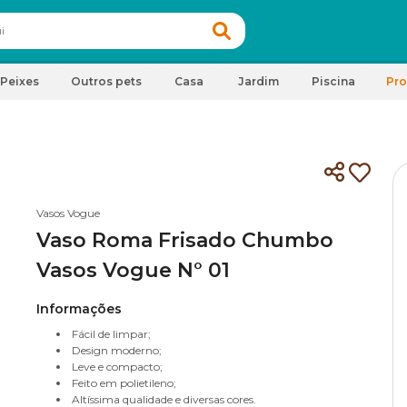
Peixes
Outros pets
Casa
Jardim
Piscina
Pr
Vasos Vogue
Vaso Roma Frisado Chumbo
Vasos Vogue N° 01
Informações
Fácil de limpar;
Design moderno;
Leve e compacto;
Feito em polietileno;
Altíssima qualidade e diversas cores.