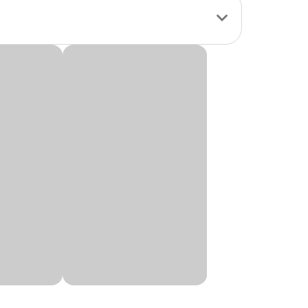
ção. Com
fere um visual
aios UV, podem ser
 e personalidade.
Capacidade