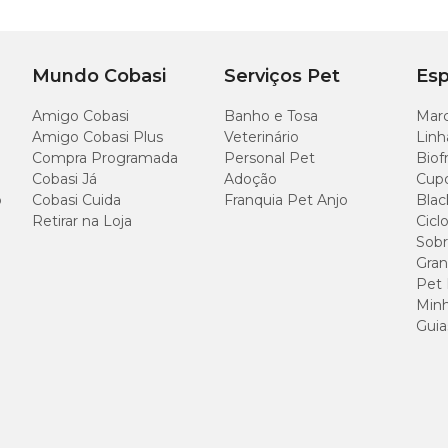
Baixo
20 cm
18 cm
30 cm
Mundo Cobasi
Serviços Pet
Esp
Amigo Cobasi
25 cm
Banho e Tosa
24 cm
45 cm
Marc
Amigo Cobasi Plus
Veterinário
Linh
Compra Programada
Personal Pet
Biof
30 cm
28 cm
56 cm
Cobasi Já
Adoção
Cup
o
Cobasi Cuida
Franquia Pet Anjo
Blac
Retirar na Loja
Cicl
Sobr
Gran
Pet
Minh
Guia