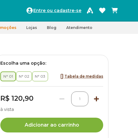
Entre ou cadastre-se
omoções
Lojas
Blog
Atendimento
Escolha uma opção:
N° 01
N° 02
N° 03
Tabela de medidas
R$ 120,90
1
à vista
Adicionar ao carrinho