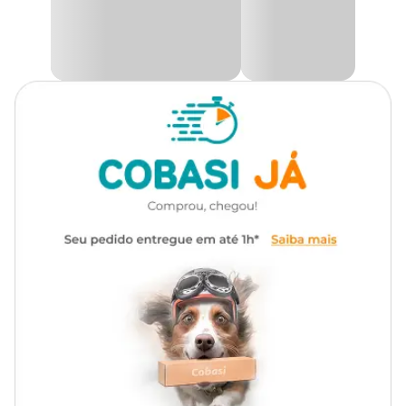
Medidas aproximadas:
Autoirrigável
Não
Altura
Diâmetro
Capacidade (L)
(cm)
(cm)
1,7
20
12
2,8
15
18
3,6
19
19
5
20
20
8
23
24
11
24
27,5
14
28
28