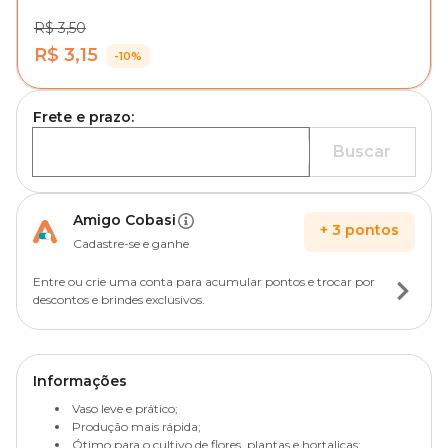
R$ 3,50
R$ 3,15
-10%
Frete e prazo:
Buscar
Amigo Cobasi
+
3
pontos
Cadastre-se e ganhe
Entre ou crie uma conta para acumular pontos e trocar por
descontos e brindes exclusivos.
Informações
Vaso leve e prático;
Produção mais rápida;
Ótimo para o cultivo de flores, plantas e hortaliças;