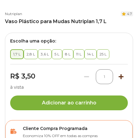
Nutriplan
4.7
Vaso Plástico para Mudas Nutriplan 1,7 L
Escolha uma opção:
1,7 L
2,8 L
3,6 L
5 L
8 L
11 L
14 L
25 L
R$ 3,50
1
à vista
Adicionar ao carrinho
Cliente Compra Programada
Economiza 10% OFF em todas as compras