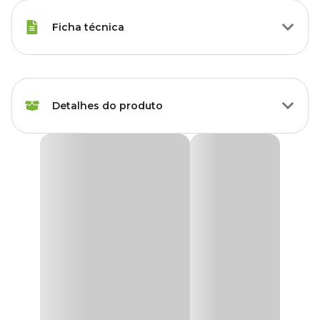
Ficha técnica
Marca
Nutriplan
Detalhes do produto
Cor
Preto
Gênero
Unissex
Vaso para Mudas Nutriplan
Produto que garante melhor estabilidade e desenvolvimento das
raízes.
Material
Plástico, Polietileno
Embalagem ideal para o cultivo e desenvolvimento de varias
espécies de plantas, flores e hortaliças, facilita o transporte,
Tipo de Produto
Vaso
produção mais rápida e o período de plantio pode ser ampliado
com o cultivo protegido.
Acompanha prato?
Não
Para cultivo e desenvolvimento de suas plantas o
Vaso para
Mudas Nutriplan tem preço
especial que só a Cobasi pode
oferecer! No site, no app ou em nossas lojas físicas.
Possui furo?
Sim