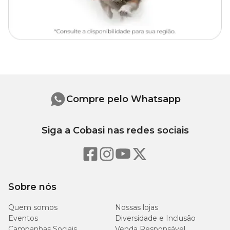
45 cm
45 cm
27 cm
60 cm
78 L
48 cm
48 cm
28 cm
75 cm
87 L
Compre pelo Whatsapp
Siga a Cobasi nas redes sociais
Sobre nós
Quem somos
Nossas lojas
Eventos
Diversidade e Inclusão
Campanhas Sociais
Venda Responsável