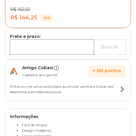
R$ 162,50
R$ 146,25
-10%
Frete e prazo:
Buscar
Amigo Cobasi
+
162
pontos
Cadastre-se e ganhe
Entre ou crie uma conta para acumular pontos e trocar por
descontos e brindes exclusivos.
Informações
Fácil de limpar;
Design moderno;
Leve e compacto;