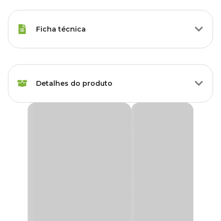
Ficha técnica
Marca
Vasos Vogue
Detalhes do produto
Cor
Bege
Gênero
Unissex
Vaso Havana Areia
Para compor a decoração da sua casa, nada mais elegante que
Material
Polietileno
vasos e plantas, não é mesmo? O
Vaso Havana Areia
é uma
ótima opção para essa composição e o brilho refletido em sua
superfície lisa fica extremamente elegante e deixará qualquer
Tipo de Produto
Vaso
ambiente muito mais charmoso e moderno.
Os produtos da Vogue são produzidos com a melhor tecnologia,
Acompanha prato?
Não
respeitando as normas ambientais, são atóxicos e podem ser
reciclados. Possuem modelos diferenciados e são muito leves por
serem confeccionados em polietileno.