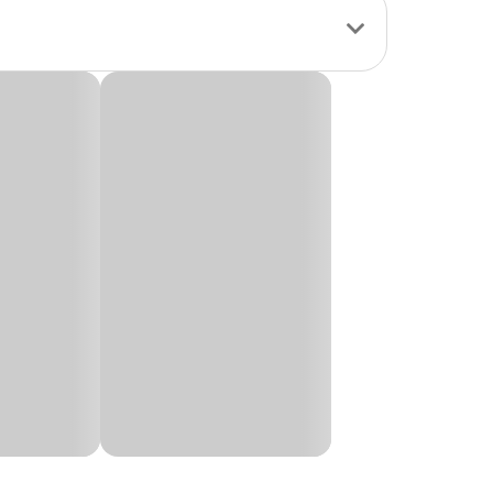
cadeza para
, perfeito para
eciclável,
smo em condições
reocupações. Ideal
ionalidade.
 nossas lojas.
o
Volume