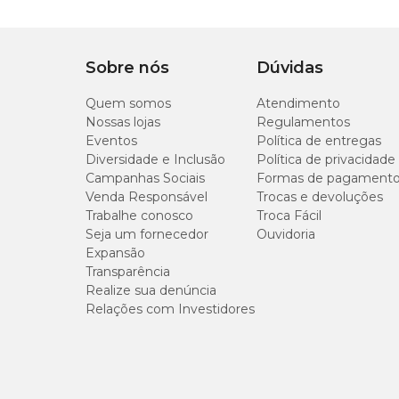
26 cm
Sobre nós
Dúvidas
Quem somos
Atendimento
Prato Vasart:
20 x 03 cm
'Não incluso'
Nossas lojas
Regulamentos
Eventos
Política de entregas
Composição do Vaso
Diversidade e Inclusão
Política de privacidade
Campanhas Sociais
Formas de pagament
Produzido com a tecnologia de rotomoldagem e matéria prim
Venda Responsável
Trocas e devoluções
Trabalhe conosco
Troca Fácil
Seja um fornecedor
Ouvidoria
Expansão
Transparência
Realize sua denúncia
Relações com Investidores