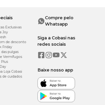
15 litros
eciais
Compre pelo
Whatsapp
as Exclusivas
a Joy
resh
Siga a Cobasi nas
om de desconto
redes sociais
k Friday
o das pulgas
e Vermífugos
 Plus
 Day
Baixe nosso app
a Loja Cobasi
s de cuidados