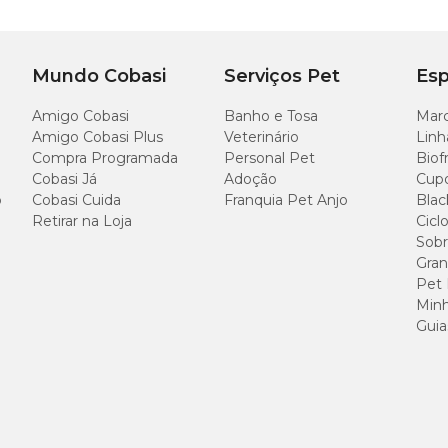
23 cm
16 cm
17 cm
Mundo Cobasi
Serviços Pet
Esp
Amigo Cobasi
Banho e Tosa
Marc
Amigo Cobasi Plus
Veterinário
Linh
Compra Programada
Personal Pet
Biof
Cobasi Já
Adoção
Cup
o
Cobasi Cuida
Franquia Pet Anjo
Blac
a polietileno (75% reciclado e 100% reciclável).
Retirar na Loja
Cicl
Sobr
Gran
Pet
Minh
Guia