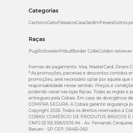
Categorias
Cachorro
Gato
Pássaros
Casa
Jardim
Peixes
Outros p
Raças
Pug
Rottweiler
Pitbull
Border Collie
Golden retriever
Formas de pagamento:
Visa, MasterCard, Diners C
* As promoções, parcerias e descontos contidos e
promoções, será necessário optar por aquela que 
responsabilidade nesse sentido. Preços e condiçõ
podendo variar nas lojas físicas. Todas as regras 
entregues pela Cobasi. Em caso de divergência de v
COMPRA SEGURA. A Cobasi garante segurança para 
Copyright 2026. Todos os direitos reservados à Cob
COBASI COMÉRCIO DE PRODUTOS BÁSICOS E I
CNPJ 53.153.938/0016-94 - Av. Fernando Cerqueira Cé
Barueri - SP CEP: 06465-060