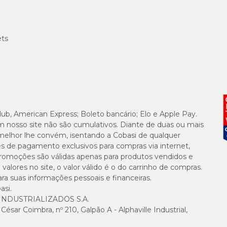
ets
lub, American Express; Boleto bancário; Elo e Apple Pay.
m nosso site não são cumulativos. Diante de duas ou mais
melhor lhe convém, isentando a Cobasi de qualquer
es de pagamento exclusivos para compras via internet,
e promoções são válidas apenas para produtos vendidos e
alores no site, o valor válido é o do carrinho de compras.
suas informações pessoais e financeiras.
asi.
NDUSTRIALIZADOS S.A.
sar Coimbra, nº 210, Galpão A - Alphaville Industrial,