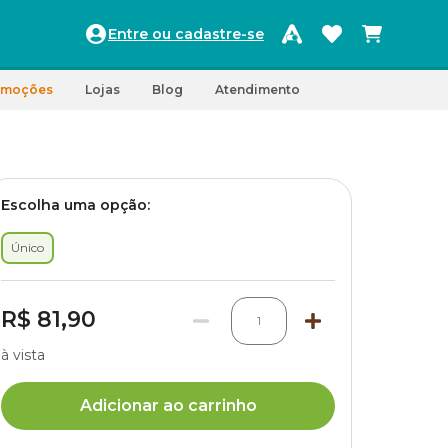
Entre ou cadastre-se
omoções
Lojas
Blog
Atendimento
Escolha uma opção:
Único
R$ 81,90
1
à vista
Adicionar ao carrinho