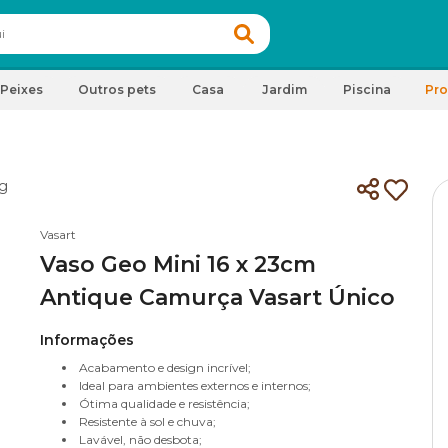
Peixes
Outros pets
Casa
Jardim
Piscina
Pr
Vasart
Vaso Geo Mini 16 x 23cm
Antique Camurça Vasart Único
Informações
Acabamento e design incrível;
Ideal para ambientes externos e internos;
Ótima qualidade e resistência;
Resistente à sol e chuva;
Lavável, não desbota;