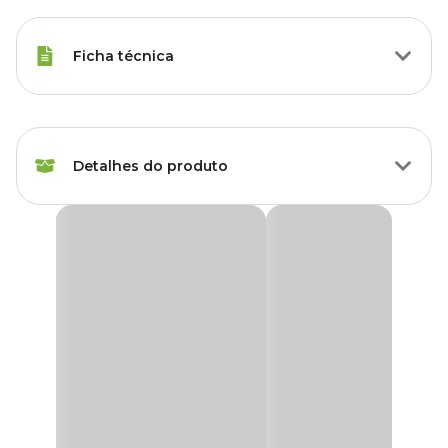
Ficha técnica
Marca
TS Brasil
Detalhes do produto
Cor
Bege
Gênero
Unissex
Vaso Genoa Cerâmica Ts Brasil Taupe
O
Vaso Genoa Cerâmica Ts Brasil Taupe
é perfeito para quem
Material
Cerâmica
busca uma decoração sofisticada com tons neutros e elegantes.
Sua cor taupe, moderna e versátil, combina com diferentes estilos
e traz um toque de aconchego e equilíbrio ao ambiente. Feito com
Tipo de Produto
Cachepô
material 100% reciclável, é uma escolha bonita e consciente.
Com produção que une o cuidado artesanal e técnicas modernas,
Acompanha prato?
Não
esse
cachepô de cerâmica
possui acabamento vitrificado e é
impermeável, garantindo maior resistência e durabilidade. Ideal
para compor arranjos florais com praticidade e muito bom gosto.
Possui furo?
Não