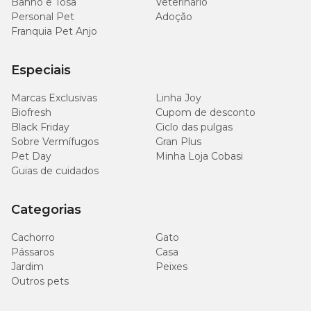
Banho e Tosa
Veterinário
Personal Pet
Adoção
Franquia Pet Anjo
Especiais
Marcas Exclusivas
Linha Joy
Biofresh
Cupom de desconto
Black Friday
Ciclo das pulgas
Sobre Vermífugos
Gran Plus
Pet Day
Minha Loja Cobasi
Guias de cuidados
Categorias
Cachorro
Gato
Pássaros
Casa
Jardim
Peixes
Outros pets