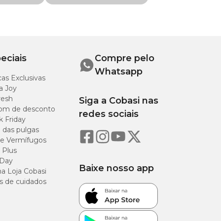
eciais
Compre pelo
Whatsapp
as Exclusivas
a Joy
resh
Siga a Cobasi nas
om de desconto
redes sociais
k Friday
o das pulgas
e Vermífugos
 Plus
 Day
Baixe nosso app
a Loja Cobasi
s de cuidados