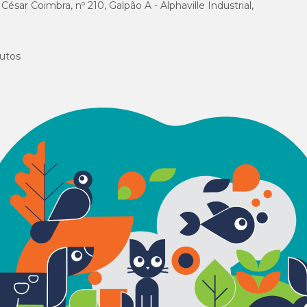
sar Coimbra, nº 210, Galpão A - Alphaville Industrial,
utos