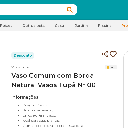
Peixes
Outros pets
Casa
Jardim
Piscina
Pr
Desconto
Vasos Tupa
4.9
Vaso Comum com Borda
Natural Vasos Tupã Nº 00
Informações
Design clássico;
Produto artesanal;
Único e diferenciado;
Ideal para suas plantas;
Ótima opção para decorar a sua casa.