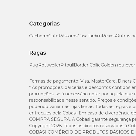
Categorias
Cachorro
Gato
Pássaros
Casa
Jardim
Peixes
Outros p
Raças
Pug
Rottweiler
Pitbull
Border Collie
Golden retriever
Formas de pagamento:
Visa, MasterCard, Diners C
* As promoções, parcerias e descontos contidos e
promoções, será necessário optar por aquela que 
responsabilidade nesse sentido. Preços e condiçõ
podendo variar nas lojas físicas. Todas as regras 
entregues pela Cobasi. Em caso de divergência de v
COMPRA SEGURA. A Cobasi garante segurança para 
Copyright 2026. Todos os direitos reservados à Cob
COBASI COMÉRCIO DE PRODUTOS BÁSICOS E I