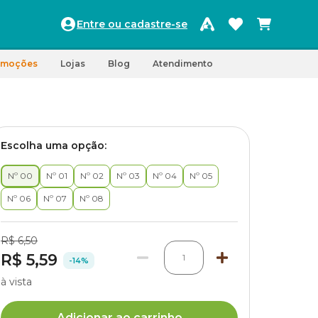
Entre ou cadastre-se
omoções
Lojas
Blog
Atendimento
Escolha uma opção:
Nº 00
Nº 01
Nº 02
Nº 03
Nº 04
Nº 05
Nº 06
Nº 07
Nº 08
R$ 6,50
R$ 5,59
1
-14%
à vista
Adicionar ao carrinho