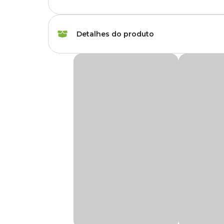
Marca
Vasos Tupa
Detalhes do produto
Cor
Terracota
Vaso Comum com Borda Natural Vasos Tupã
Gênero
Unissex
O
Vaso Comum com Borda Natural Vasos Tupã
é fa
ao cultivo de plantas e arranjos de mesa.
Material
Cerâmica
Estes produtos são confeccionados com argila selecionada
modernidade às criações e garantindo, além de beleza, mais 
Tipo de Produto
Vaso
Ele vai decorar seu ambiente, pois as plantas trazem alegri
Produto feito artesanalmente, pode haver pequenas variaç
Acompanha
Não
prato?
Na Cobasi, você encontra o Vaso Comum com Borda Natu
Possui furo?
Sim
Medidas aproximadas: