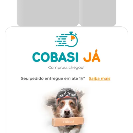
armazenada para que a planta possa sugá-la novamente caso ela
necessite, funcionando como auto irrigação.
Autoirrigável
Não
Por ser fechado, o vaso bigball é antidengue, porque o excesso de
água fica na parte de baixo que é acoplada no vaso, impedindo que
os mosquitos da dengue coloquem seus ovos, não necessitando
colocar um prato embaixo.
Aproveite para deixar sua casa muito mais bonita e aconchegante.
Aqui na Cobasi você encontra uma variedade de produtos de
jardinagem e o
Vaso Bigball All Garden com preços
incríveis.
Medidas aproximadas
Diâmetro Boca: 10cm
Largura Externa: 13cm
Altura: 9,7cm