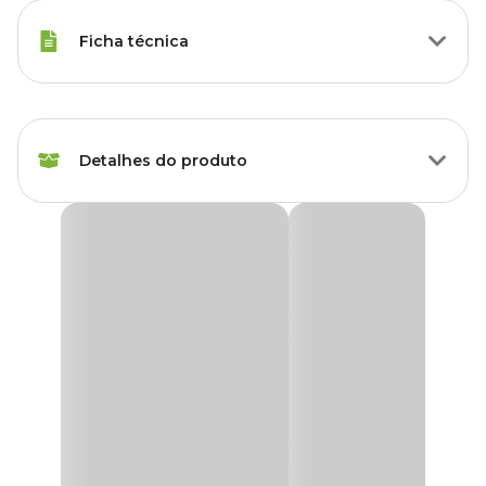
Ficha técnica
Marca
All Garden
Detalhes do produto
Cor
Vermelho
Gênero
Unissex
Vaso Bigball All Garden Vermelho
O
Vaso Bigball All Garden
é ótimo para cultivar suas flores e
Material
Plástico
plantas. Tem um design moderno, bonito, prático e compacto,
ideial para o cultivo de suculentas, violetas e muitas outras.
Tipo de Produto
Vaso
Os vasos bigball possuem cores alegres que embelezam e
combinam com qualquer ambiente.
Acompanha prato?
Não
O vaso
Bigball All Garden
é bipartido, isto é, é possível separá-lo
ao meio, você coloca o substrato e a planta na parte de cima, que é
vazada e a parte de baixo receberá o excesso de água das regas, que
Possui furo?
Sim
vc poderá esvaziá-la periodicamente ou manter a água