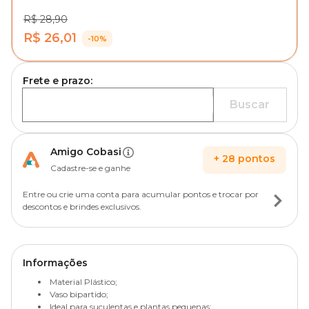
R$ 28,90
R$ 26,01
-10%
Frete e prazo:
Buscar
Amigo Cobasi
+
28
pontos
Cadastre-se e ganhe
Entre ou crie uma conta para acumular pontos e trocar por
descontos e brindes exclusivos.
Informações
Material Plástico;
Vaso bipartido;
Ideal para suculentas e plantas pequenas;