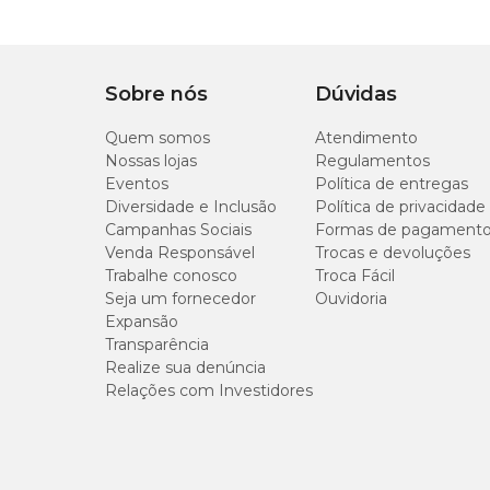
M
Sobre nós
Dúvidas
G
Quem somos
Atendimento
Nossas lojas
Regulamentos
Eventos
Política de entregas
Diversidade e Inclusão
Política de privacidade
Campanhas Sociais
Formas de pagament
Como usar o vaso autoirrigável?
Venda Responsável
Trocas e devoluções
Trabalhe conosco
Troca Fácil
Para montar o Vaso para Plantas Hanoi Brota, encaixe o sis
Seja um fornecedor
em seguida, abasteça o reservatório com água. O vaso fic
Ouvidoria
Expansão
Transparência
Realize sua denúncia
Relações com Investidores