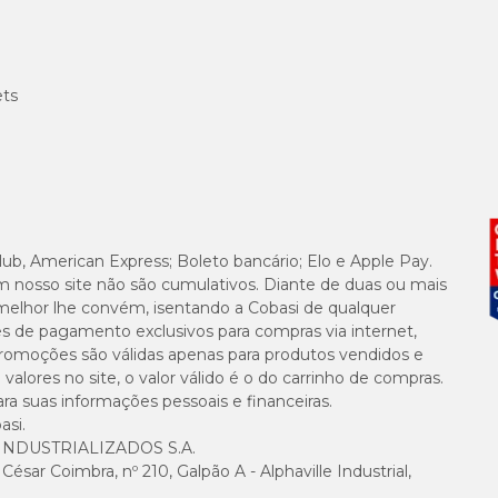
ets
lub, American Express; Boleto bancário; Elo e Apple Pay.
m nosso site não são cumulativos. Diante de duas ou mais
melhor lhe convém, isentando a Cobasi de qualquer
es de pagamento exclusivos para compras via internet,
e promoções são válidas apenas para produtos vendidos e
alores no site, o valor válido é o do carrinho de compras.
suas informações pessoais e financeiras.
asi.
NDUSTRIALIZADOS S.A.
sar Coimbra, nº 210, Galpão A - Alphaville Industrial,