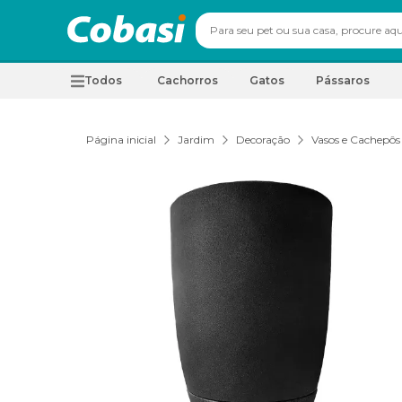
Todos
Cachorros
Gatos
Pássaros
Página inicial
Jardim
Decoração
Vasos e Cachepôs