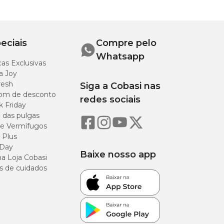
47,7 litros
eciais
Compre pelo
90,3 litros
Whatsapp
as Exclusivas
a Joy
resh
Siga a Cobasi nas
om de desconto
redes sociais
k Friday
o das pulgas
e Vermífugos
strato adequado e,
 Plus
 Day
Baixe nosso app
a Loja Cobasi
s de cuidados