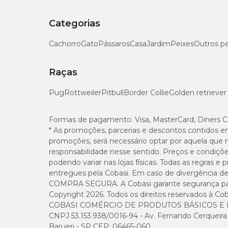
Categorias
Cachorro
Gato
Pássaros
Casa
Jardim
Peixes
Outros p
Raças
Pug
Rottweiler
Pitbull
Border Collie
Golden retriever
Formas de pagamento:
Visa, MasterCard, Diners C
* As promoções, parcerias e descontos contidos e
promoções, será necessário optar por aquela que 
responsabilidade nesse sentido. Preços e condiçõ
podendo variar nas lojas físicas. Todas as regras 
entregues pela Cobasi. Em caso de divergência de v
COMPRA SEGURA. A Cobasi garante segurança para 
Copyright 2026. Todos os direitos reservados à Cob
COBASI COMÉRCIO DE PRODUTOS BÁSICOS E I
CNPJ 53.153.938/0016-94 - Av. Fernando Cerqueira Cé
Barueri - SP CEP: 06465-060