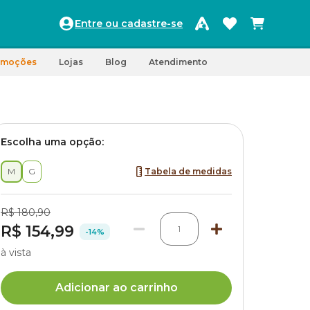
Entre ou cadastre-se
omoções
Lojas
Blog
Atendimento
Escolha uma opção:
M
G
Tabela de medidas
R$ 180,90
R$ 154,99
1
-14%
à vista
Adicionar ao carrinho