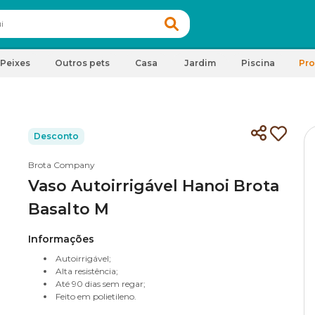
Peixes
Outros pets
Casa
Jardim
Piscina
Pr
Desconto
Brota Company
Vaso Autoirrigável Hanoi Brota
Basalto M
Informações
Autoirrigável;
Alta resistência;
Até 90 dias sem regar;
Feito em polietileno.