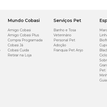
base
30 cm
18 cm
45 cm
Mundo Cobasi
Serviços Pet
Esp
40 cm
25 cm
55 cm
Amigo Cobasi
Banho e Tosa
Marc
Amigo Cobasi Plus
Veterinário
Linh
Compra Programada
Personal Pet
Biof
Cobasi Já
Adoção
Cup
o
Cobasi Cuida
Franquia Pet Anjo
Blac
Retirar na Loja
Cicl
Sobr
tema interno de raízes artificiais dentro do vaso, posicione a planta com o sub
a pronto para uso, sem necessidade de furo para drenagem.
Gran
Pet
Minh
Guia