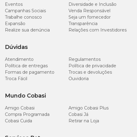
Eventos
Diversidade e Inclusão
Campanhas Sociais
Venda Responsável
Trabalhe conosco
Seja um fornecedor
Expansão
Transparência
Na Cobasi, você encontra o
Tutor Maleável em Fibra de Coco
para Plantas Top Garden com preço
especial. Compre pelo
Realize sua denúncia
Relações com Investidores
site, app ou visite uma de nossas
lojas
e conheça toda a linha de
acessórios para jardinagem
que vão deixar suas plantas mais
bonitas e bem cuidadas.
Dúvidas
Atendimento
Regulamentos
Política de entregas
Política de privacidade
Formas de pagamento
Trocas e devoluções
Troca Fácil
Ouvidoria
Mundo Cobasi
Amigo Cobasi
Amigo Cobasi Plus
Compra Programada
Cobasi Já
Cobasi Cuida
Retirar na Loja