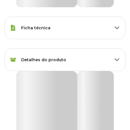
Ficha técnica
Marca
FG Import
Detalhes do produto
Cor
Marrom
Gênero
Unissex
Tutor Maleável em Fibra de Coco para Plantas Top
Garden
Material
Arame, Fibra de Coco, Madeira
O
Tutor Maleável em Fibra de Coco para Plantas Top
Garden
é ideal para trepadeiras e plantas com raízes aéreas que
precisam de apoio vertical, como jiboia, filodendro, monstera,
samambaia, maranta, hera, cissus e antúrio trepador. Com
estrutura interna em arame galvanizado, base de madeira e
revestimento em fibra de coco natural, oferece suporte flexível,
resistente e com excelente aderência para o
crescimento