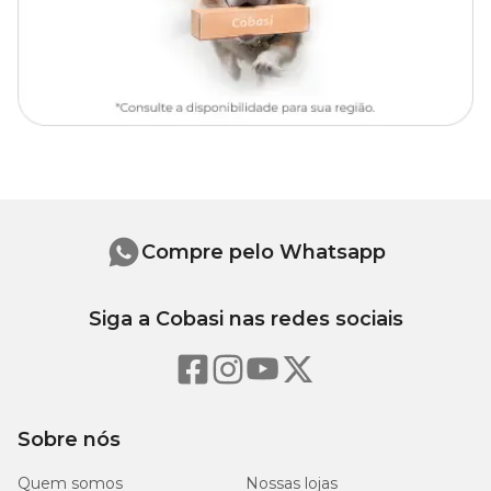
Não utilizar como brinquedo. Manter fora do alcance de crianças.
Por que escolher o tutor maleável Top Garden
Além de funcional, contribui para um cultivo mais consciente e
esteticamente harmônico. A estrutura maleável permite moldar o
tutor conforme o
crescimento da planta
, unindo praticidade e
beleza em um só produto. Perfeito para ambientes internos ou
varandas com toque natural. Produto da linha
Top Garden
, onde
Compre pelo Whatsapp
beleza e praticidade se encontram.
Medidas aproximadas
Siga a Cobasi nas redes sociais
Tutor
Altura
Espessura
80 cm
80 cm
3 mm
Sobre nós
Quem somos
100 cm
Nossas lojas
100 cm
3 mm