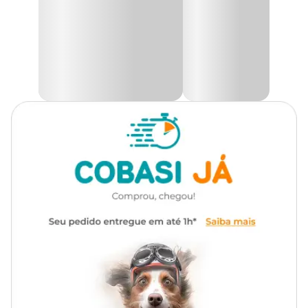
saudável das plantas
.
Como usar tutor para plantas
Espete o tutor no centro do
vaso de planta
ou canteiro, próximo
à planta. Enrole ou posicione os caules ao redor do tutor, guiando o
crescimento vertical.
Quais plantas precisam de tutor
Plantas com crescimento vertical
ou raízes aéreas, como
jiboia, filodendro, monstera (costela-de-adão), samambaia,
maranta, hera, cissus e antúrio trepador.
Composição
Fibra de coco natural, arame interno galvanizado e base de
madeira.
Cuidados