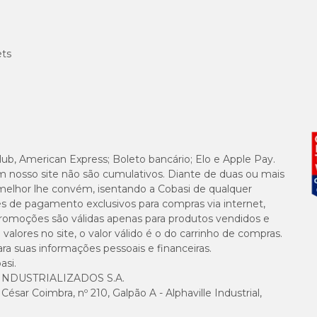
ets
lub, American Express; Boleto bancário; Elo e Apple Pay.
m nosso site não são cumulativos. Diante de duas ou mais
melhor lhe convém, isentando a Cobasi de qualquer
es de pagamento exclusivos para compras via internet,
e promoções são válidas apenas para produtos vendidos e
alores no site, o valor válido é o do carrinho de compras.
suas informações pessoais e financeiras.
asi.
NDUSTRIALIZADOS S.A.
sar Coimbra, nº 210, Galpão A - Alphaville Industrial,