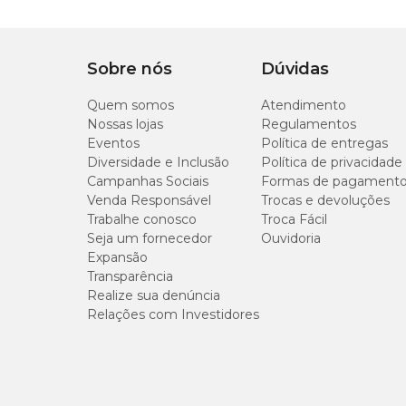
Aberto
Possui zíper?
Sim
Fechado
Modo de lavagem
Lavar à mão, Lavar à
Sobre nós
Dúvidas
Quem somos
Atendimento
Nossas lojas
Regulamentos
Eventos
Política de entregas
Lavagem
Diversidade e Inclusão
Política de privacidade
Campanhas Sociais
Formas de pagament
Para manter o
Túnel Moscou
sempre limpa e garantir a
Venda Responsável
Trocas e devoluções
Trabalhe conosco
Troca Fácil
Lavagem da capa
Seja um fornecedor
Ouvidoria
Expansão
Abra o zíper, retire os enchimentos e feche o zíper;
Transparência
Lave a capa à mão ou na máquina de lavar no modo del
Realize sua denúncia
Relações com Investidores
Lavagem dos enchimentos
Os enchimentos podem ser lavados por imersão, prefere
para remover o excesso de água, evitando torcer para não