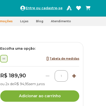
Entre ou cadastre-se
omoções
Lojas
Blog
Atendimento
Escolha uma opção:
M
Tabela de medidas
R$ 189,90
1
ou 2x de
R$ 94,95
sem juros
Adicionar ao carrinho