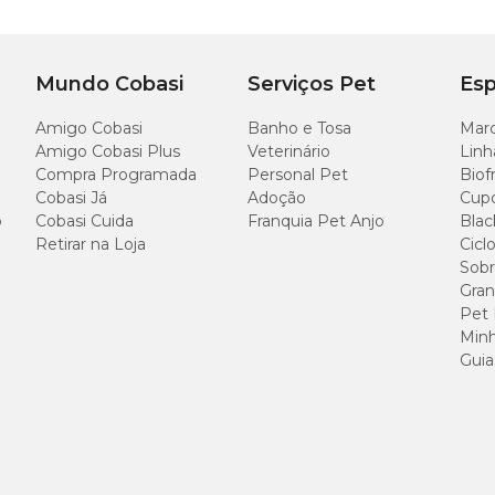
108 cm
55 cm
39 cm
55 cm
 máquina
Mundo Cobasi
Serviços Pet
Esp
Amigo Cobasi
Banho e Tosa
Marc
Amigo Cobasi Plus
Veterinário
Linh
Compra Programada
Personal Pet
Biof
Cobasi Já
Adoção
Cup
o
Cobasi Cuida
Franquia Pet Anjo
Blac
 durabilidade da peça, é importante seguir algumas recomendações:
Retirar na Loja
Cicl
Sobr
Gran
Pet
Minh
icado, utilizando sabão neutro para maior durabilidade.
Guia
ncialmente com sabão líquido. Enxágue com bastante água e esprema suavem
 deformar.