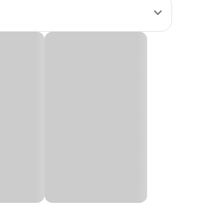
, Pinscher, Poodle, Pug, Shih Tzu, SRD,
esign inovador, ele
um colchão
cia proporcionam
em da capa,
a peça que combina
to
Altura