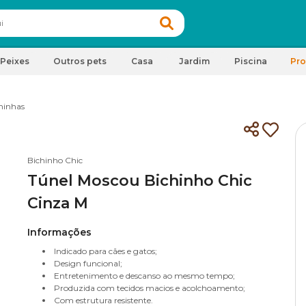
Peixes
Outros pets
Casa
Jardim
Piscina
Pr
inhas
Bichinho Chic
Túnel Moscou Bichinho Chic
Cinza M
Informações
Indicado para cães e gatos;
Design funcional;
Entretenimento e descanso ao mesmo tempo;
Produzida com tecidos macios e acolchoamento;
Com estrutura resistente.