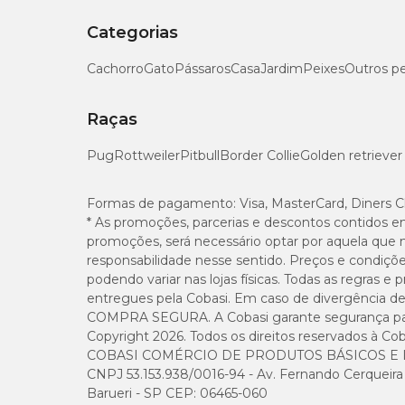
Categorias
Cachorro
Gato
Pássaros
Casa
Jardim
Peixes
Outros p
Raças
Pug
Rottweiler
Pitbull
Border Collie
Golden retriever
Formas de pagamento:
Visa, MasterCard, Diners C
* As promoções, parcerias e descontos contidos e
promoções, será necessário optar por aquela que 
responsabilidade nesse sentido. Preços e condiçõ
podendo variar nas lojas físicas. Todas as regras 
entregues pela Cobasi. Em caso de divergência de v
COMPRA SEGURA. A Cobasi garante segurança para 
Copyright 2026. Todos os direitos reservados à Cob
COBASI COMÉRCIO DE PRODUTOS BÁSICOS E I
CNPJ 53.153.938/0016-94 - Av. Fernando Cerqueira Cé
Barueri - SP CEP: 06465-060