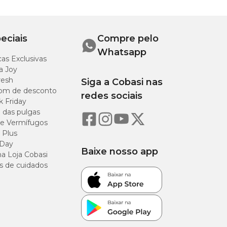
7 cm
34 cm
eciais
Compre pelo
Whatsapp
as Exclusivas
a Joy
resh
Siga a Cobasi nas
om de desconto
redes sociais
k Friday
o das pulgas
e Vermífugos
 Plus
 Day
Baixe nosso app
a Loja Cobasi
s de cuidados
ente com as mãos