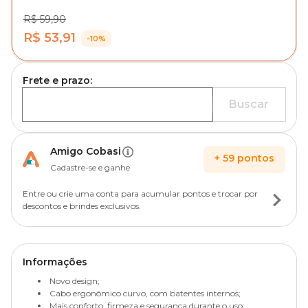
R$ 59,90
R$ 53,91
-10%
Frete e prazo:
Buscar
Amigo Cobasi
+
59
pontos
Cadastre-se e ganhe
Entre ou crie uma conta para acumular pontos e trocar por
descontos e brindes exclusivos.
Informações
Novo design;
Cabo ergonômico curvo, com batentes internos;
Mais conforto, firmeza e segurança durante o uso;