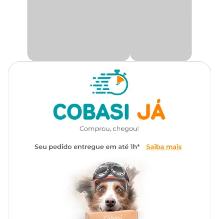
- Com afiação otimizada e o mesmo diâmetro de corte de sempre.
- Diâmetro de corte máximo admitido: 17 mm.
- Tecnologia Bypass (corte cruzado). Indicado para galhos verdes.
Durante o corte, ocorre o cruzamento entre lâmina e contra-
lâmina. Possibilita um corte preciso e sem rebarbas, que não deixa
marcas no galho e facilita a cicatrização.
Recomendações de Uso
- A tesoura é própria para poda de frutíferas, flores e plantas
ornamentais.
- Conservar a ferramenta limpa, secando-a depois do uso e
aplicando gotas de óleo nas lâminas e articulações.
Cuidado:
A lâmina é afiada. O contato pode resultar lesões. Manuseie com
cuidado e mantenha fora de alcançe das crianças.