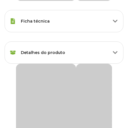
Ficha técnica
Marca
Tramontina
Detalhes do produto
Gênero
Unissex
Tesoura Poda Tramontina
Fazer a manutenção de árvores e arbustos vai ficar muito mais
fácil e prazeroso com a
Tesoura de Poda Tramontina
.
Perfeita para a atividade de poda, ela é produzida com lâmina
metálica e cabo plástico.
Uma ferramenta que leva conforto e funcionalidade para as
atividades no jardim.
Informações Gerais