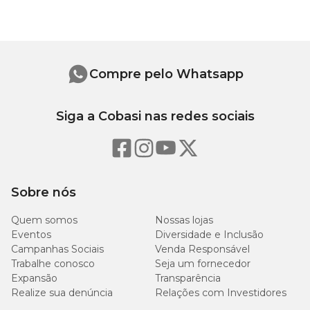
Na Cobasi o
preço da Tesoura Pequena para Unhas MyHug
é
imbatível. Compre agora mesmo pelo nosso site, app ou em uma
de nossas lojas.
Medidas aproximadas
Compre pelo Whatsapp
Comprimento
Largura
Siga a Cobasi nas redes sociais
11 cm
5 cm
Sobre nós
Quem somos
Nossas lojas
Eventos
Diversidade e Inclusão
Campanhas Sociais
Venda Responsável
Trabalhe conosco
Seja um fornecedor
Expansão
Transparência
Realize sua denúncia
Relações com Investidores