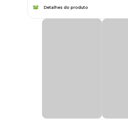
Marca
FG Import
Detalhes do produto
Cor
Branco
Tesoura de Poda Bypass FG Import
A tesoura é perfeita para podar, aparar e para dar acabame
Gênero
Unissex
Contém sistema bypass assegura melhor performance do 
Medidas aproximadas
20cm x 2,5 cm