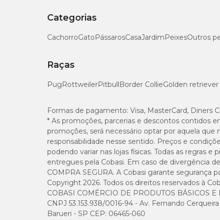
Categorias
Cachorro
Gato
Pássaros
Casa
Jardim
Peixes
Outros p
Raças
Pug
Rottweiler
Pitbull
Border Collie
Golden retriever
Formas de pagamento:
Visa, MasterCard, Diners C
* As promoções, parcerias e descontos contidos e
promoções, será necessário optar por aquela que 
responsabilidade nesse sentido. Preços e condiçõ
podendo variar nas lojas físicas. Todas as regras 
entregues pela Cobasi. Em caso de divergência de v
COMPRA SEGURA. A Cobasi garante segurança para 
Copyright 2026. Todos os direitos reservados à Cob
COBASI COMÉRCIO DE PRODUTOS BÁSICOS E I
CNPJ 53.153.938/0016-94 - Av. Fernando Cerqueira Cé
Barueri - SP CEP: 06465-060