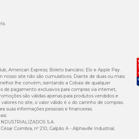
ets
lub, American Express; Boleto bancário; Elo e Apple Pay.
m nosso site não são cumulativos. Diante de duas ou mais
melhor lhe convém, isentando a Cobasi de qualquer
es de pagamento exclusivos para compras via internet,
e promoções são válidas apenas para produtos vendidos e
alores no site, o valor válido é o do carrinho de compras.
suas informações pessoais e financeiras.
asi.
NDUSTRIALIZADOS S.A.
sar Coimbra, nº 210, Galpão A - Alphaville Industrial,