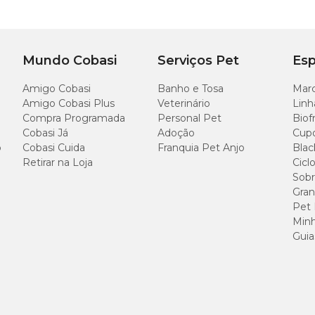
Mundo Cobasi
Serviços Pet
Esp
Amigo Cobasi
Banho e Tosa
Marc
Amigo Cobasi Plus
Veterinário
Linh
Compra Programada
Personal Pet
Biof
Cobasi Já
Adoção
Cup
o
Cobasi Cuida
Franquia Pet Anjo
Blac
Retirar na Loja
Cicl
Sobr
Gran
Pet
Minh
Guia