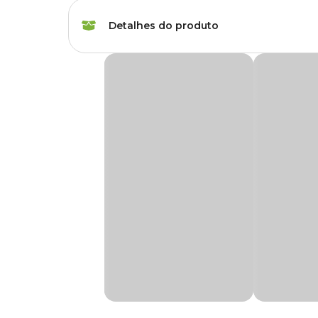
Marca
Roxin
Detalhes do produto
Gênero
Unissex
Termostato Roxin Ht-1300 110V
O
Termostato Roxin Ht-1300 110V
é indicado para aquec
ligado e quando atinge a temperatura escolhida a luz desl
O Termostato deve ser utilizado submerso e se for preciso 
temperatura do mesmo diminua, evitando assim a danific
Na Cobasi, você encontra o Termostato Roxin Ht-1300 11