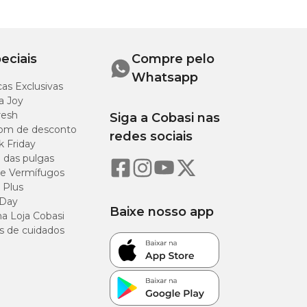
eciais
Compre pelo
Whatsapp
as Exclusivas
a Joy
resh
Siga a Cobasi nas
om de desconto
redes sociais
k Friday
o das pulgas
e Vermífugos
 Plus
 Day
Baixe nosso app
a Loja Cobasi
s de cuidados