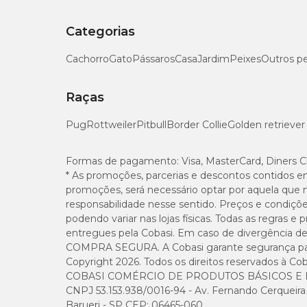
Categorias
Cachorro
Gato
Pássaros
Casa
Jardim
Peixes
Outros p
Raças
Pug
Rottweiler
Pitbull
Border Collie
Golden retriever
Formas de pagamento:
Visa, MasterCard, Diners C
* As promoções, parcerias e descontos contidos e
promoções, será necessário optar por aquela que 
responsabilidade nesse sentido. Preços e condiçõ
podendo variar nas lojas físicas. Todas as regras 
entregues pela Cobasi. Em caso de divergência de v
COMPRA SEGURA. A Cobasi garante segurança para 
Copyright 2026. Todos os direitos reservados à Cob
COBASI COMÉRCIO DE PRODUTOS BÁSICOS E I
CNPJ 53.153.938/0016-94 - Av. Fernando Cerqueira Cé
Barueri - SP CEP: 06465-060