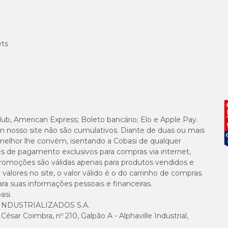
ets
lub, American Express; Boleto bancário; Elo e Apple Pay.
m nosso site não são cumulativos. Diante de duas ou mais
melhor lhe convém, isentando a Cobasi de qualquer
es de pagamento exclusivos para compras via internet,
e promoções são válidas apenas para produtos vendidos e
alores no site, o valor válido é o do carrinho de compras.
suas informações pessoais e financeiras.
asi.
NDUSTRIALIZADOS S.A.
sar Coimbra, nº 210, Galpão A - Alphaville Industrial,