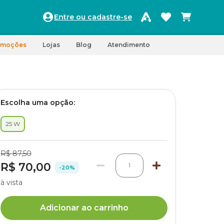
Entre ou cadastre-se
omoções
Lojas
Blog
Atendimento
Escolha uma opção:
25 W
R$ 87,50
R$ 70,00
1
-20%
à vista
Adicionar ao carrinho