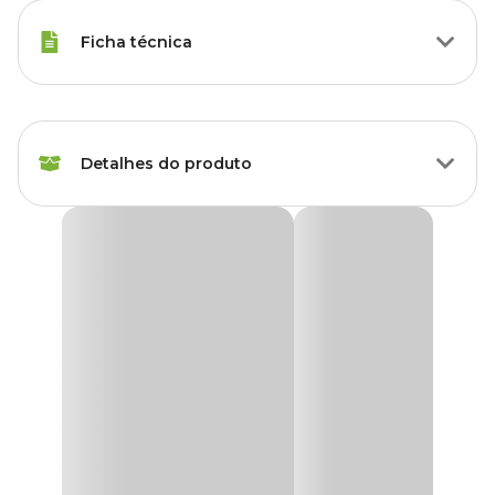
Ficha técnica
Marca
Hopar
Detalhes do produto
Gênero
Unissex
Termostato Hopar H386 127V
O
Termostato Hopar H386 127V Sun Sun
é indicado para uso
somente em aquários, totalmente submerso, fixado através de
ventosas, os termostatos hopar são extremamente resistentes e
precisos, mantendo a temperatura do seu aquário de acordo com a
fauna e flora nele existentes.
Medidas aproximadas
25 W - 08 cm x 23 cm
50 W - 08 cm x 23 cm