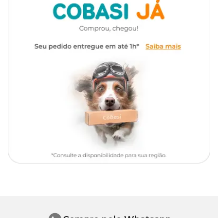
Marca
Super Secão
Tapete descartável
prático e higiênico.
Gênero
Unissex
Medidas aproximadas do produto
Material
Celulose, Gel, Polietileno
Área de
Área Total (cm)
Absorção
(cm)
80 x 60
75 X 50
Composição
Celulose, polímeros superabsorventes, polietileno, polipropileno e
fita adesiva.
Tapete Higiênico Super Secão Max com o melhor preço