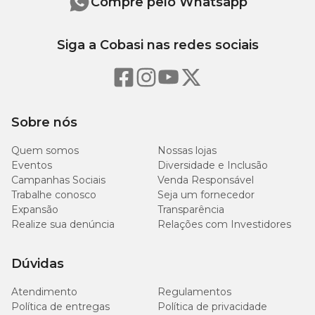
Compre pelo Whatsapp
Garanta o
Tapete Higiênico Super Secão Max 80 x 60cm
na
Cobasi e proporcione mais higiene e praticidade para o dia a dia do
Siga a Cobasi nas redes sociais
seu pet.
Sobre nós
Quem somos
Nossas lojas
Eventos
Diversidade e Inclusão
Campanhas Sociais
Venda Responsável
Trabalhe conosco
Seja um fornecedor
Expansão
Transparência
Realize sua denúncia
Relações com Investidores
Dúvidas
Atendimento
Regulamentos
Política de entregas
Política de privacidade