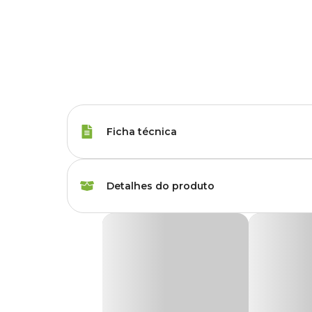
Ficha técnica
Porte
Raças Minis, Raças 
Detalhes do produto
Quantidade
30 unidades
Tapete Higiênico Super Secão Citrus 80 x 6
Fragrância
Citrus
Tapete Higiênico Super Secão Citrus 80 x 60cm
é a
excelente
controle de odores
. Indicado para todas as raç
fragrância de frutas cítricas que ajuda a manter o ambient
Medida do Tapete
80 cm x 60 cm