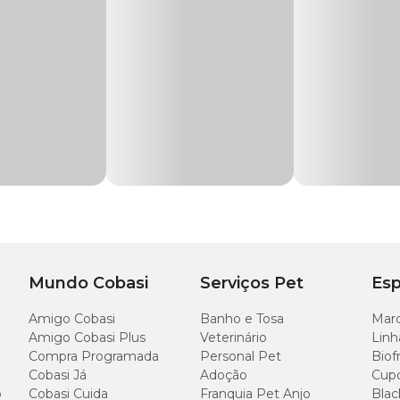
sivas com barreira antivazamento, o
Tapete Higiênico Super Secão Citrus
 os portes;
r
Mundo Cobasi
Serviços Pet
Esp
Área d
(cm)
Amigo Cobasi
Banho e Tosa
Marc
leno
Amigo Cobasi Plus
Veterinário
Linh
60 x 50
Compra Programada
Personal Pet
Biof
Cobasi Já
Adoção
Cup
o
Cobasi Cuida
Franquia Pet Anjo
Blac