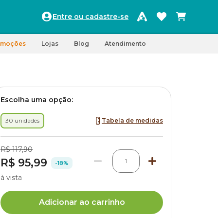
Entre ou cadastre-se
omoções
Lojas
Blog
Atendimento
Escolha uma opção:
30 unidades
Tabela de medidas
R$ 117,90
R$ 95,99
1
-18%
à vista
Adicionar ao carrinho