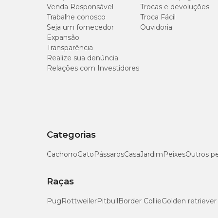
Venda Responsável
Trocas e devoluções
Trabalhe conosco
Troca Fácil
Composição
Seja um fornecedor
Ouvidoria
Expansão
Celulose, polímeros, polietileno, polipropileno, papel, polí
Transparência
Realize sua denúncia
Tapete Higiênico Super Secão Citrus com preço es
Relações com Investidores
Encontre o
Tapete Higiênico Super Secão Citrus 80
Categorias
Cachorro
Gato
Pássaros
Casa
Jardim
Peixes
Outros p
Raças
Pug
Rottweiler
Pitbull
Border Collie
Golden retriever