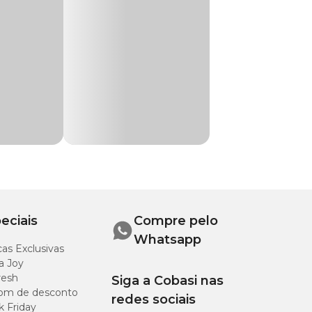
mantém o local
eciais
Compre pelo
e Absorção
Whatsapp
as Exclusivas
a Joy
resh
Siga a Cobasi nas
om de desconto
redes sociais
k Friday