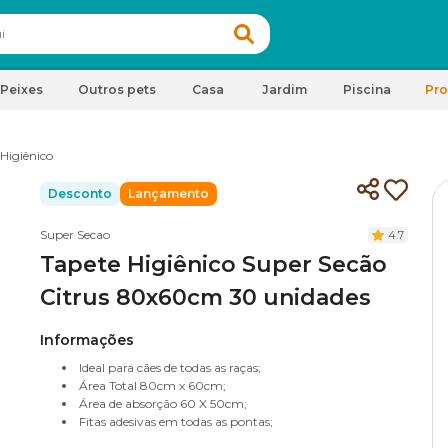
Peixes
Outros pets
Casa
Jardim
Piscina
Pr
Higiênico
Desconto
Lançamento
Super Secao
4.7
Tapete Higiênico Super Secão
Citrus 80x60cm 30 unidades
Informações
Ideal para cães de todas as raças;
Área Total 80cm x 60cm;
Área de absorção 60 X 50cm;
Fitas adesivas em todas as pontas;