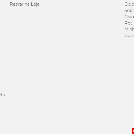
Retirar na Loja
Cicl
Sobr
Gran
Pet
meros superabsorventes e fita adesiva.
Minh
Guia
pecial
 x 60cm
na Cobasi e garanta mais higiene, praticidade e frescor para o ambient
ets