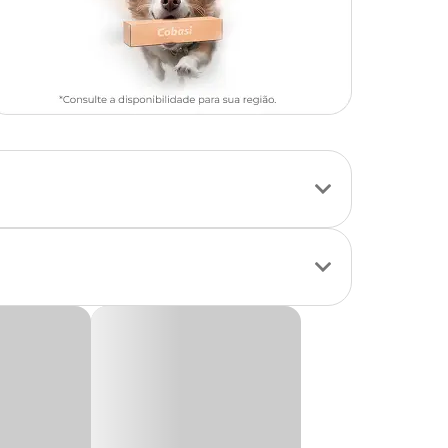
te, prático e com
einamento e