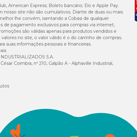
lub, American Express; Boleto bancário; Elo e Apple Pay.
m nosso site não são cumulativos. Diante de duas ou mais
melhor lhe convém, isentando a Cobasi de qualquer
es de pagamento exclusivos para compras via internet,
e promoções são válidas apenas para produtos vendidos e
alores no site, o valor válido é o do carrinho de compras.
suas informações pessoais e financeiras.
asi.
NDUSTRIALIZADOS S.A.
sar Coimbra, nº 210, Galpão A - Alphaville Industrial,
utos