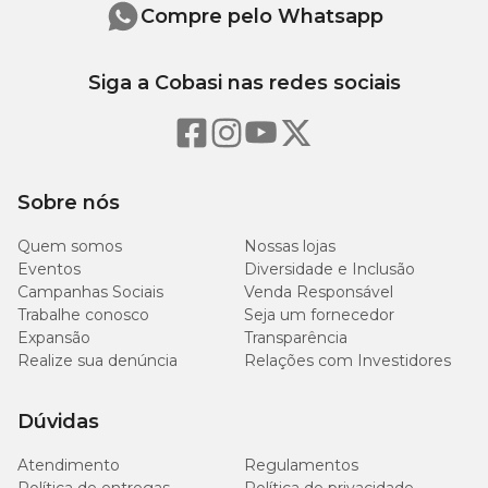
Compre pelo Whatsapp
Tapete Higiênico Super Premium Petix com preço
especial
Siga a Cobasi nas redes sociais
Compre o
Tapete Higiênico Super Premium Petix 90 x
60cm
na Cobasi e proporcione mais higiene, praticidade e
conforto para o seu pet com um
tapete higiênico para
cachorro
de alta qualidade.
Sobre nós
Quem somos
Nossas lojas
Eventos
Diversidade e Inclusão
Campanhas Sociais
Venda Responsável
Trabalhe conosco
Seja um fornecedor
Expansão
Transparência
Realize sua denúncia
Relações com Investidores
Dúvidas
Atendimento
Regulamentos