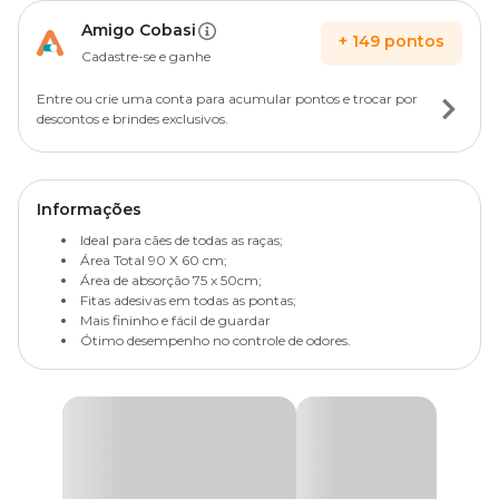
Amigo Cobasi
+
149
pontos
Cadastre-se e ganhe
Entre ou crie uma conta para acumular pontos e trocar por
descontos e brindes exclusivos.
Informações
Ideal para cães de todas as raças;
Área Total 90 X 60 cm;
Área de absorção 75 x 50cm;
Fitas adesivas em todas as pontas;
Mais fininho e fácil de guardar
Ótimo desempenho no controle de odores.