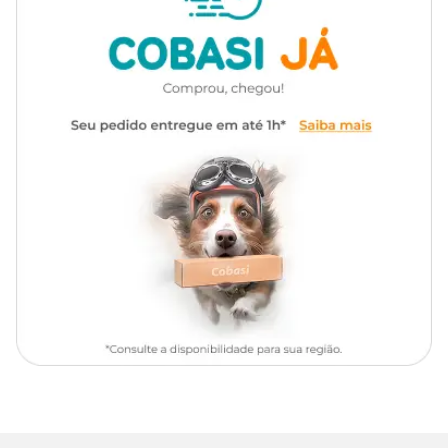
Super Blue Premium com preço
especial.
Marca
Blue
Medidas aproximadas
Gênero
Unissex
Área total:
82 cm x 60 cm
Área de absorção:
73 cm x 50 cm.
Material
Celulose, Gel, Papel, Polietileno
Composição Básica
Celulose, gel, polietileno, filtro, papel, fragrancia e fita adesiva.
Tapete Higiênico Blue: modo de usar
O Tapete Higiênico Blue é muito fácil de usar. Confira o passo a
passo a seguir:
limpe bem o local de aplicação do tapete para que fique livre de
pó e umidade;
com cuidado, abra o tapete no chão para manter a integridade
do painel e não movimentar a área de absorção;
não abanar ao estender o tapete;