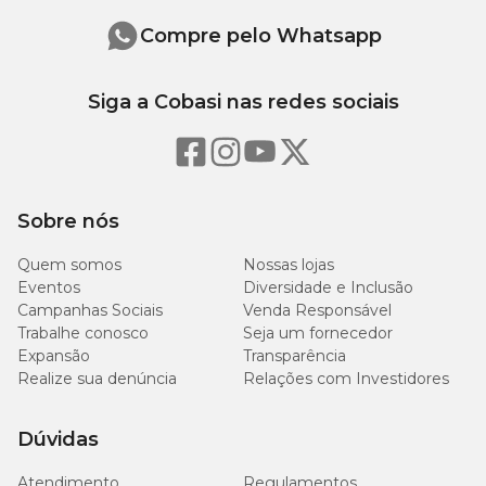
destaque a fita adesiva e fixe-a no chão (fêmeas e filhotes) ou fixe
Compre pelo Whatsapp
um dos lados na parede e o outro lado no chão (machos adultos);
para que haja uma boa fixação das fitas adesivas, escolha locais
com pisos ou azulejos lisos.
Siga a Cobasi nas redes sociais
Sobre nós
Quem somos
Nossas lojas
Eventos
Diversidade e Inclusão
Campanhas Sociais
Venda Responsável
Trabalhe conosco
Seja um fornecedor
Expansão
Transparência
Realize sua denúncia
Relações com Investidores
Dúvidas
Atendimento
Regulamentos