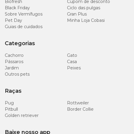
Biofresh
Cupom de desconto
Black Friday
Ciclo das pulgas
Sobre Vermífugos
Gran Plus
Pet Day
Minha Loja Cobasi
Guias de cuidados
Categorias
Cachorro
Gato
Pássaros
Casa
Jardim
Peixes
Outros pets
Raças
Pug
Rottweiler
Pitbull
Border Collie
Golden retriever
Baixe nosso app