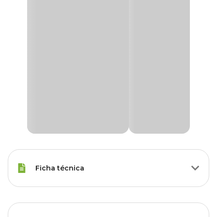
Ficha técnica
Raças Minis, Raças Pequenas,
Porte
Raças Médias, Raças Grandes