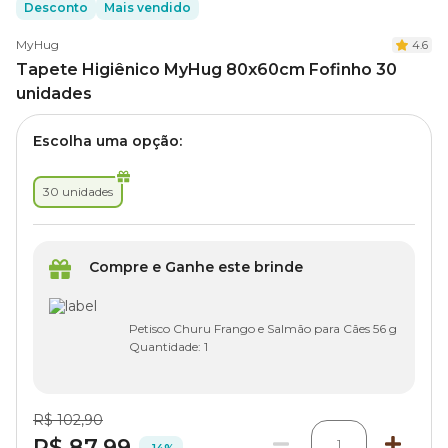
Desconto
Mais vendido
MyHug
4.6
Tapete Higiênico MyHug 80x60cm Fofinho 30
unidades
Escolha uma opção:
30 unidades
Compre e Ganhe este brinde
Petisco Churu Frango e Salmão para Cães 56 g
Quantidade:
1
R$ 102,90
R$ 87,99
1
-14%