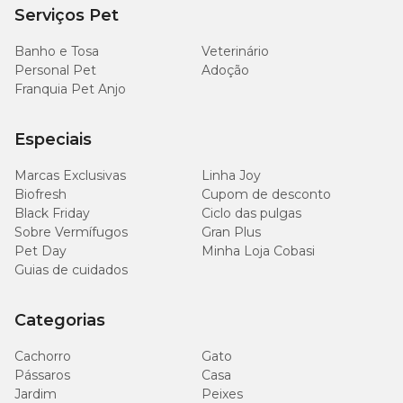
Serviços Pet
Há algum cuidado especial na lavagem?
Banho e Tosa
Veterinário
Sim. Não é recomendado lavar com água quente nem utilizar
Personal Pet
Adoção
secadora, para preservar a durabilidade e eficiência do produto.
Franquia Pet Anjo
Especiais
Marcas Exclusivas
Linha Joy
Biofresh
Cupom de desconto
Black Friday
Ciclo das pulgas
Sobre Vermífugos
Gran Plus
Pet Day
Minha Loja Cobasi
Guias de cuidados
Categorias
Cachorro
Gato
Pássaros
Casa
Jardim
Peixes