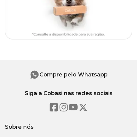
Tapete grande (70 x 90 cm): absorção de até 2 litros
Obs
: Não lavar com água quente e não utilizar secadora.
Composição
Tecido Tela Space dupla, manta de absorção resinada R1 e tecido
impermeável, com borda infinita.
Medidas aproximadas
Compre pelo Whatsapp
M – 60 x 70 cm
G – 70 x 90 cm
Siga a Cobasi nas redes sociais
Perguntas Frequentes
O Tapete Higiênico Lavável Modernpet pode ser usado
apenas como tapete higiênico?
Sobre nós