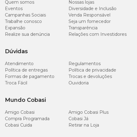
Quem somos
Não. O produto é multiuso e pode ser utilizado como tapete
Nossas lojas
higiênico lavável, protetor de banco para carro, esteira ou tapete
Eventos
Diversidade e Inclusão
refrescante para o pet deitar e também como supla para apoiar o
Campanhas Sociais
Venda Responsável
bebedouro de água.
Trabalhe conosco
Seja um fornecedor
Expansão
Transparência
Realize sua denúncia
Relações com Investidores
O tapete realmente absorve bem a urina?
Sim. O Tapete Higiênico Lavável Modernpet possui três camadas
Dúvidas
em sua composição e borda infinita, garantindo alta absorção. O
tamanho médio absorve até 1,5 litros e o tamanho grande até 2
Atendimento
Regulamentos
litros.
Política de entregas
Política de privacidade
Formas de pagamento
Trocas e devoluções
Quantas vezes o tapete pode ser lavado?
Troca Fácil
Ouvidoria
O produto é reutilizável e suporta mais de 200 lavagens, podendo
Mundo Cobasi
ser lavado manualmente ou em máquina.
Amigo Cobasi
Amigo Cobasi Plus
O tapete ajuda a reduzir odores?
Compra Programada
Cobasi Já
Cobasi Cuida
Retirar na Loja
Sim. A composição do tapete auxilia na redução de odores,
contribuindo para um ambiente mais limpo e agradável.