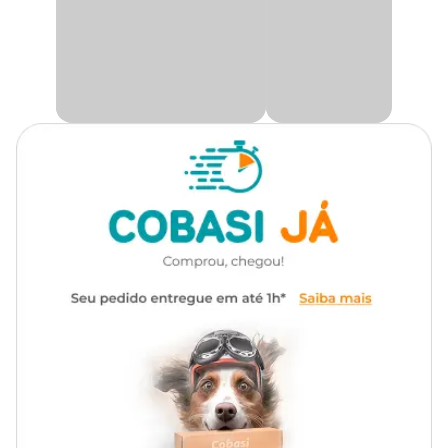
Gênero
Unissex
Benefícios do Tapete Gelado:
Material
Gel, Termoplástico
Refrescância imediata:
sem necessidade de refrigeração
prévia.
Conforto e resistência:
ideal para uso contínuo.
Versátil:
pode ser utilizado em ambientes abertos ou
fechados.
Promove bem-estar:
nos dias quentes, garantindo
qualidade de vida ao seu pet.
Só aqui na Cobasi o
preço do Tapete Gelado Savana
é
incomparável. Compre pelo site, app ou em uma de nossas lojas.
Composição do Tapete
Externo: Termoplásticos.
Interno: gel para arrefecimento.
Medidas aproximadas