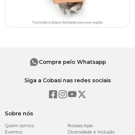
Tamanho
Comprimento
Largura
M
65 cm
50 cm
G
90 cm
50 cm
Compre pelo Whatsapp
Siga a Cobasi nas redes sociais
Sobre nós
Quem somos
Nossas lojas
Eventos
Diversidade e Inclusão