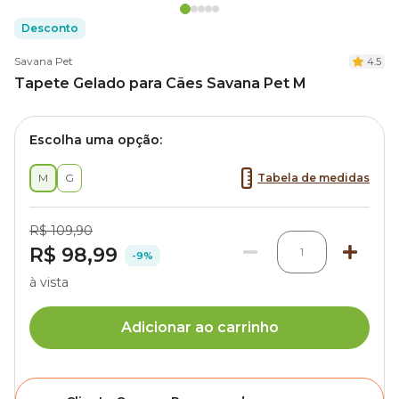
Desconto
Savana Pet
4.5
Tapete Gelado para Cães Savana Pet M
Escolha uma opção:
M
G
Tabela de medidas
R$ 109,90
R$ 98,99
1
-9%
à vista
Adicionar ao carrinho