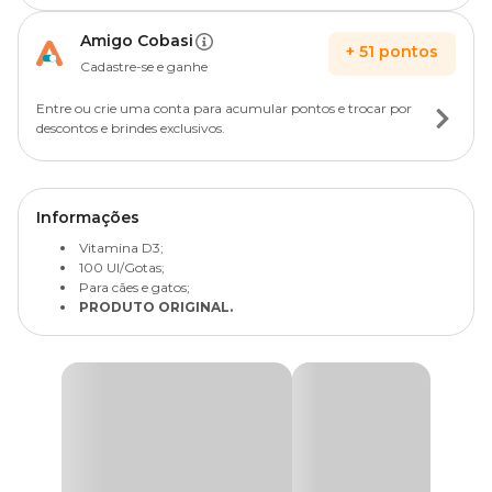
Amigo Cobasi
+
51
pontos
Cadastre-se e ganhe
Entre ou crie uma conta para acumular pontos e trocar por
descontos e brindes exclusivos.
Informações
Vitamina D3;
100 UI/Gotas;
Para cães e gatos;
PRODUTO ORIGINAL.