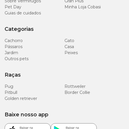
Sobre Vermífugos
Gran Plus
Pet Day
Minha Loja Cobasi
Guias de cuidados
Categorias
Cachorro
Gato
Pássaros
Casa
Jardim
Peixes
Outros pets
Raças
Pug
Rottweiler
Pitbull
Border Collie
Golden retriever
Baixe nosso app