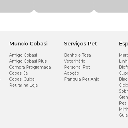
tos, impactando diretamente na estrutura muscular, função cardíaca, desen
tivo e desenvolvimento neurológico.
Mundo Cobasi
Serviços Pet
Esp
Amigo Cobasi
Banho e Tosa
Marc
Amigo Cobasi Plus
Veterinário
Linh
 sistema nervoso e aumento do apetite, são indispensáveis para evitar doenç
Compra Programada
Personal Pet
Biof
Cobasi Já
Adoção
Cup
o
:
Cobasi Cuida
Franquia Pet Anjo
Blac
Retirar na Loja
Cicl
demandas de saúde e nutrição dos gatos;
Sobr
cular e do SNC;
Gran
Pet
Minh
tação que o organismo precisa.
Guia