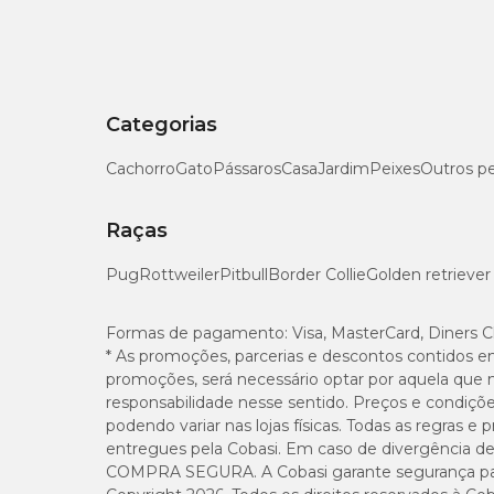
Pantotenato de cálcio, fosfato bicálcico, cloreto de potás
vitamina D3, vitamina E, vitamina B1, vitamina B2, ácido p
K, inositol, cloreto de sódio, cobre aminoácido quelato, iod
Categorias
Supre Gatos - Níveis de garantia por 6g
Cachorro
Gato
Pássaros
Casa
Jardim
Peixes
Outros p
Sódio
Raças
Taurina
Pug
Rottweiler
Pitbull
Border Collie
Golden retriever
Fósforo
Formas de pagamento:
Visa, MasterCard, Diners C
* As promoções, parcerias e descontos contidos e
Potássio
promoções, será necessário optar por aquela que 
responsabilidade nesse sentido. Preços e condiçõ
podendo variar nas lojas físicas. Todas as regras 
Magnésio
entregues pela Cobasi. Em caso de divergência de v
COMPRA SEGURA. A Cobasi garante segurança para 
Ferro