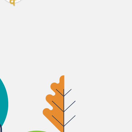
mg
g
/g
g
g
g
g
g