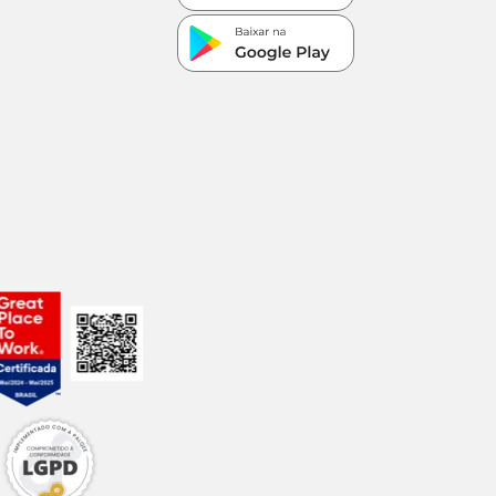
s, vitamina A,
de colina, vitamina
p
g
mg
mg