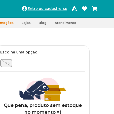
Entre ou cadastre-se
omoções
Lojas
Blog
Atendimento
Escolha uma opção:
90 g
Que pena, produto sem estoque
no momento =(