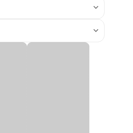
de do seu pet.
na sua rotina
ácidos.
para suprir