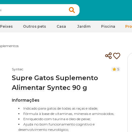
Peixes
Outros pets
Casa
Jardim
Piscina
Pr
uplementos
Syntec
5
Supre Gatos Suplemento
Alimentar Syntec 90 g
Informações
Indicado para gatos de todas as raças e idade;
Fórmula à base de vitaminas, minerais e aminoácidos;
Enriquecido com taurina e óleo de peixe;
Ajuda no bom funcionamento cognitivo e
desenvolvimento neurológico;