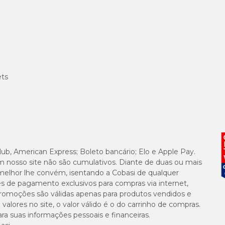
sio, magnésio aminoácido quelato, ferro aminoácido quelato, sulfato de manganê
antotênico, niacina, vitamina B6, ácido fólico, vitamina B12, taurina, cloreto 
eto de potássio, zinco aminoácido quelato, biotina, aroma de peixe e veículo q.s.
ets
0,0011g
9,998m
0,0414g
lub, American Express; Boleto bancário; Elo e Apple Pay.
m nosso site não são cumulativos. Diante de duas ou mais
0,09mg
melhor lhe convém, isentando a Cobasi de qualquer
es de pagamento exclusivos para compras via internet,
e promoções são válidas apenas para produtos vendidos e
0,0044
alores no site, o valor válido é o do carrinho de compras.
suas informações pessoais e financeiras.
0,7477