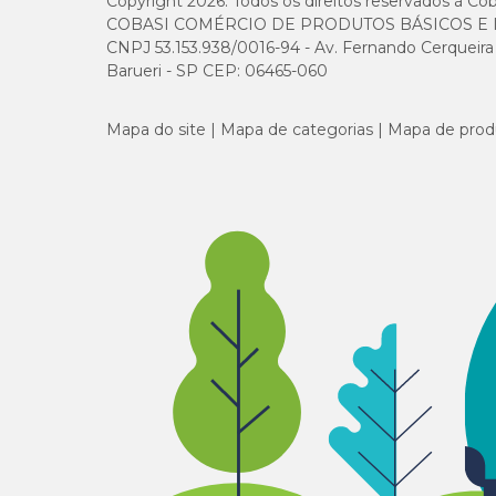
Copyright 2026. Todos os direitos reservados à Cob
COBASI COMÉRCIO DE PRODUTOS BÁSICOS E I
Manganês
CNPJ 53.153.938/0016-94 - Av. Fernando Cerqueira Cé
Barueri - SP CEP: 06465-060
Iodo
Mapa do site
Mapa de categorias
Mapa de prod
Vitamina A
Vitamina D3
Vitamina E
Vitamina B1
Vitamina B2
Vitamina B6
Vitamina B12