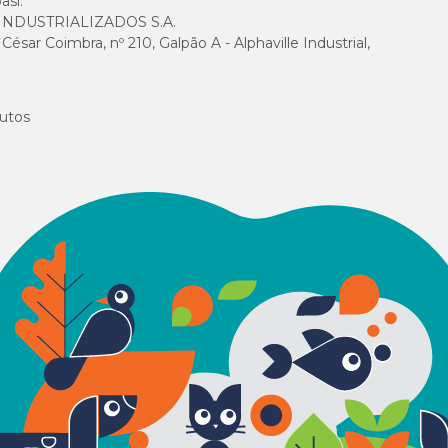
asi.
NDUSTRIALIZADOS S.A.
0,24mg
sar Coimbra, nº 210, Galpão A - Alphaville Industrial,
0,2793
utos
1.479 UI/
147,84 UI
6,7133m
1,4984m
1,5013m
1,5029m
5,886mc