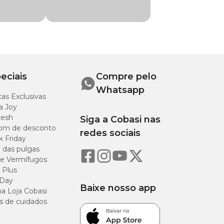
volvimento e
eciais
Compre pelo
Whatsapp
as Exclusivas
a Joy
as e problemas
resh
Siga a Cobasi nas
om de desconto
redes sociais
k Friday
o das pulgas
e Vermífugos
 Plus
 Day
Baixe nosso app
a Loja Cobasi
s de cuidados