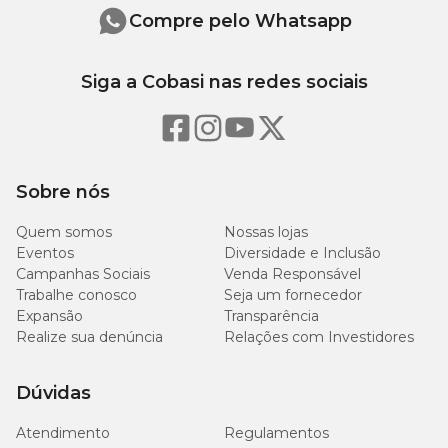
kg
Compre pelo Whatsapp
Ácido docosa-hexaenoico DHA
13,87 g
8,6 mg
(mín.)
Siga a Cobasi nas redes sociais
Ácido eicosapentaenoico EPA
20,8 g
12,9 mg
(mín)
Sobre nós
Ácido gamalinolênico GLA
169,35
105 mg
(mín)
g
Quem somos
Nossas lojas
Eventos
Diversidade e Inclusão
306,45
Ácido linoleico LA (mín)
190 mg
Campanhas Sociais
Venda Responsável
g
Trabalhe conosco
Seja um fornecedor
Expansão
Transparência
Realize sua denúncia
Relações com Investidores
Como administrar o medicamento?
Dúvidas
De acordo com a
bula do Ograx Derme 10
, o medicamento para
Atendimento
Regulamentos
cães deve se administrar 1 cápsula, por via oral, para cada 10 kg de