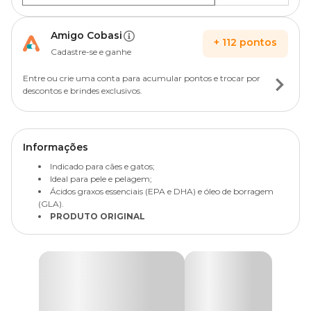
Amigo Cobasi
+
112
pontos
Cadastre-se e ganhe
Entre ou crie uma conta para acumular pontos e trocar por
descontos e brindes exclusivos.
Informações
Indicado para cães e gatos;
Ideal para pele e pelagem;
Ácidos graxos essenciais (EPA e DHA) e óleo de borragem
(GLA).
PRODUTO ORIGINAL