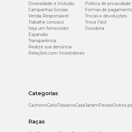
Diversidade e Inclusão
Política de privacidade
11 à 20 kg
Campanhas Sociais
Formas de pagament
Venda Responsável
Trocas e devoluções
Trabalhe conosco
Troca Fácil
21 à 30 kg
Seja um fornecedor
Ouvidoria
Expansão
Acima de 31 kg
Transparência
Realize sua denúncia
Relações com Investidores
O suplemento é indicado para suprir alguma deficiência nut
casos de dúvidas, a
bula Condromax Pet
pode auxiliar.
Categorias
Cachorro
Gato
Pássaros
Casa
Jardim
Peixes
Outros p
Raças