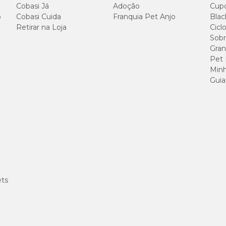
Cobasi Já
Adoção
Cup
1 tablete
o
Cobasi Cuida
Franquia Pet Anjo
Blac
Retirar na Loja
Cicl
Sobr
2 tablete
Gran
Pet
3 tablete
Minh
Guia
ricional, por isso, antes de oferecer ao pet procure orientação de um médico-
ets