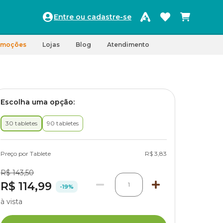
Entre ou cadastre-se
omoções
Lojas
Blog
Atendimento
Escolha uma opção:
30 tabletes
90 tabletes
Preço por Tablete
R$ 3,83
R$ 143,50
R$ 114,99
1
-19%
à vista