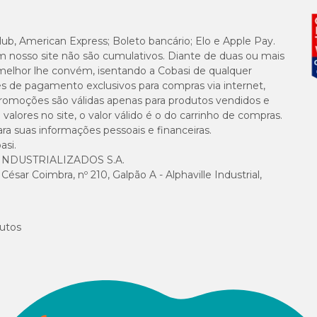
lub, American Express; Boleto bancário; Elo e Apple Pay.
m nosso site não são cumulativos. Diante de duas ou mais
melhor lhe convém, isentando a Cobasi de qualquer
es de pagamento exclusivos para compras via internet,
e promoções são válidas apenas para produtos vendidos e
alores no site, o valor válido é o do carrinho de compras.
suas informações pessoais e financeiras.
asi.
NDUSTRIALIZADOS S.A.
sar Coimbra, nº 210, Galpão A - Alphaville Industrial,
utos