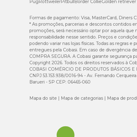
Pug
Rottweiler
Pitbull
Border Collie
Golden retriever
Formas de pagamento:
Visa, MasterCard, Diners C
* As promoções, parcerias e descontos contidos e
promoções, será necessário optar por aquela que 
responsabilidade nesse sentido. Preços e condiçõ
podendo variar nas lojas físicas. Todas as regras 
entregues pela Cobasi. Em caso de divergência de v
COMPRA SEGURA. A Cobasi garante segurança para 
Copyright 2026. Todos os direitos reservados à Cob
COBASI COMÉRCIO DE PRODUTOS BÁSICOS E I
CNPJ 53.153.938/0016-94 - Av. Fernando Cerqueira Cé
Barueri - SP CEP: 06465-060
Mapa do site
Mapa de categorias
Mapa de prod