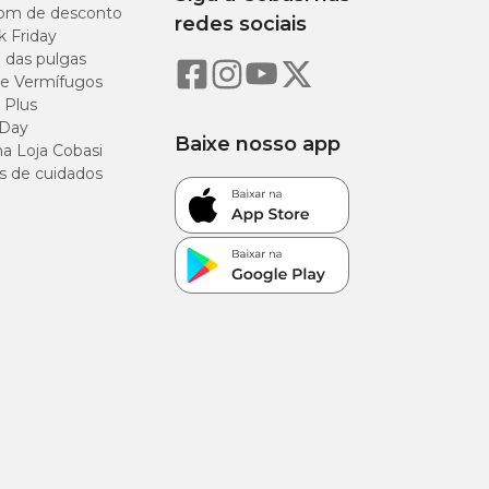
om de desconto
redes sociais
k Friday
o das pulgas
e Vermífugos
s
 Plus
 Day
s
Baixe nosso app
a Loja Cobasi
s de cuidados
veterinário. Em