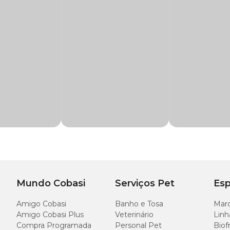
m todos os momentos em que houver necessidade de aporte dos componentes
stantes, animais em crescimento ou em condições especiais.
eço
especial aqui na Cobasi, e garanta ao seu pet um suplemento que melhora
noácido quelato, manganês aminoácido quelato, zinco aminoácido quelato, ácid
go, aglutinante, dióxido de silício.
ubmetidos a exerci´cios constantes ou em crescimento
a, sulfato de glicosamina, cobre aminoácido quelato
es das refeições, nas dosagens recomendadas abaixo durante o período mínimo
u 90 tabletes
Mundo Cobasi
Serviços Pet
Esp
Quant
Amigo Cobasi
Banho e Tosa
Marc
Amigo Cobasi Plus
Veterinário
Linh
1/2 table
Compra Programada
Personal Pet
Biof