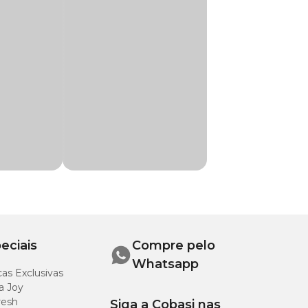
 de sua
 a saúde e bem-
o ascórbico, ácido
 de 30 dias
eciais
Compre pelo
idade
Whatsapp
as Exclusivas
a Joy
te
resh
Siga a Cobasi nas