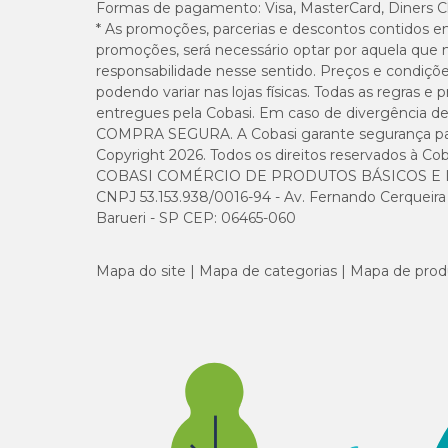
Formas de pagamento:
Visa, MasterCard, Diners C
* As promoções, parcerias e descontos contidos e
Quando é indicado o uso de probiótico?
promoções, será necessário optar por aquela que 
responsabilidade nesse sentido. Preços e condiçõ
podendo variar nas lojas físicas. Todas as regras 
O uso é indicado para auxiliar no equilíbrio intestinal, e
recomendação veterinária.
entregues pela Cobasi. Em caso de divergência de v
COMPRA SEGURA. A Cobasi garante segurança para 
Copyright 2026. Todos os direitos reservados à Cob
Como administrar o suplemento?
COBASI COMÉRCIO DE PRODUTOS BÁSICOS E I
CNPJ 53.153.938/0016-94 - Av. Fernando Cerqueira Cé
Os tabletes são mastigáveis e podem ser oferecidos direta
Barueri - SP CEP: 06465-060
Compre o
Suplemento Happy Flora Probiótico par
Participando do programa
Amigo Cobasi
, você tem acess
Mapa do site
Mapa de categorias
Mapa de prod
rapidamente ou escolha o
Cobasi Já
para uma entrega ági