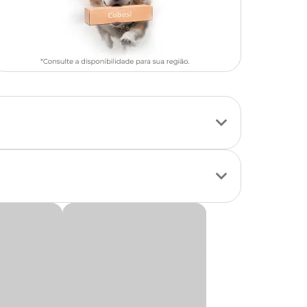
 o equilíbrio da
 no dia a dia.
ientes,
 utilizado conforme