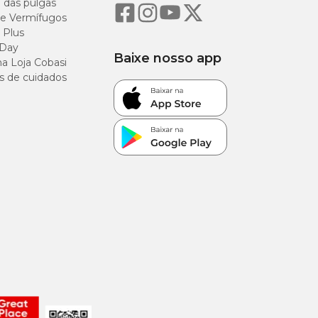
o das pulgas
e Vermífugos
 Plus
titânio, açúcar de
 Day
7), Bifidobacterium
Baixe nosso app
a Loja Cobasi
s de cuidados