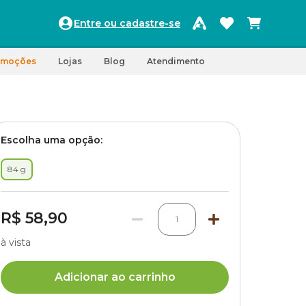
Entre ou cadastre-se
omoções
Lojas
Blog
Atendimento
Escolha uma opção:
84 g
R$ 58,90
1
à vista
Adicionar ao carrinho