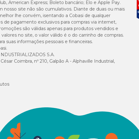
lub, American Express; Boleto bancário; Elo e Apple Pay.
m nosso site não são cumulativos. Diante de duas ou mais
melhor lhe convém, isentando a Cobasi de qualquer
es de pagamento exclusivos para compras via internet,
e promoções são válidas apenas para produtos vendidos e
specialmente em mudanças alimentares, períodos de sensibilidade digestiva ou c
alores no site, o valor válido é o do carrinho de compras.
suas informações pessoais e financeiras.
asi.
NDUSTRIALIZADOS S.A.
sar Coimbra, nº 210, Galpão A - Alphaville Industrial,
mente ao pet ou misturados à ração.
a Cães Happy Med com menor preço
praticidade pelo site ou aplicativo, além 
o a ofertas especiais. Se preferir, utilize o
Retira na loja
e tenha seu pedido di
utos
l no seu endereço.