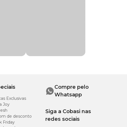
l (vitamina E), aluminossilicato de sódio
eciais
Compre pelo
Whatsapp
as Exclusivas
a Joy
resh
Siga a Cobasi nas
om de desconto
redes sociais
k Friday