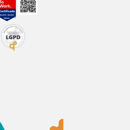
onforme
das lojas físicas.
sponível