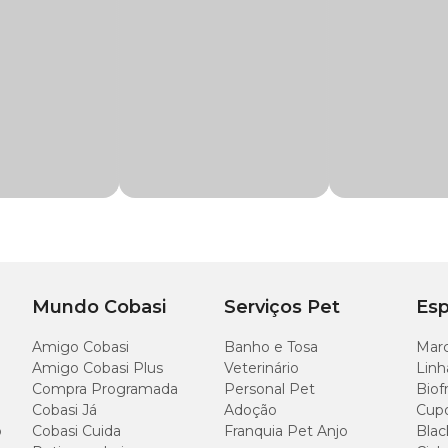
 dia, ou conforme orientação do médico veterinário.
ação profissional.
e todos os portes
tamina A), colecalciferol (vitamina D3), acetato de DLalfatocofero
0 tabletes de 2,8g
Mundo Cobasi
Serviços Pet
Esp
Amigo Cobasi
Banho e Tosa
Marc
Amigo Cobasi Plus
Veterinário
Linh
Compra Programada
Personal Pet
Biof
Cobasi Já
Adoção
Cup
o
Cobasi Cuida
Franquia Pet Anjo
Blac