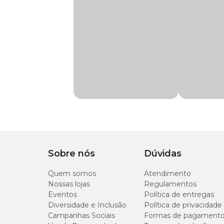
Cachorro
orientação do médico veterinário.
Marca
Happy Med
Modo de Uso
Administrar 1 tablete para cada 10 kg de peso, uma vez ao
Gênero
Unissex
Sem contraindicações quando utilizado conforme recomend
Indicação
Indicado para cães d
Principais Benefícios
Composição
Acetato de retinol (vi
Auxilia no equilíbrio da flora intestinal
Com 7 cepas probióticas
Apresentação
Sachê de 84 g com 3
Ajuda a regular o intestino
Melhora a absorção de nutrientes
Sobre nós
Dúvidas
Contribui para saúde digestiva
Tipo de Pet
Cachorros
Indicado para cães de todos os portes
Quem somos
Atendimento
Pode ser utilizado em todas as fases da vida
Nossas lojas
Regulamentos
Tabletes mastigáveis fáceis de administrar
Eventos
Política de entregas
Uso diário prático
Diversidade e Inclusão
Política de privacidade
Campanhas Sociais
Formas de pagament