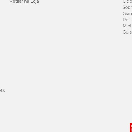
Retirar na Loja
Cicl
Sobr
Gran
), acetato de DLalfatocoferol (vitamina E), aluminossilicato de sódio, dióxido de 
Pet
(1,6%) (Enterococcus faecium (CBMAI 924), Lactobacillus acidophilus (CBMAI 98
Minh
2012116)). Espécie doadora de gene: 1Agrobacterium tumefaciens.
Guia
dando a regular o intestino e melhorar a absorção de nutrientes.
ets
ntação do médico veterinário.
l.