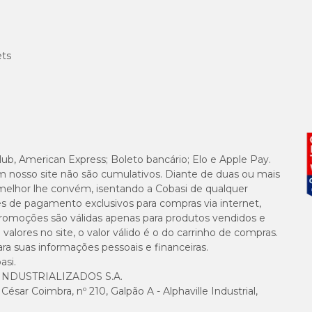
9,0 mg
ets
6,0 mg
lub, American Express; Boleto bancário; Elo e Apple Pay.
tua em processos relacionados ao bem-estar geral dos pets.
m nosso site não são cumulativos. Diante de duas ou mais
melhor lhe convém, isentando a Cobasi de qualquer
 atuação nos receptores canabinoides.
es de pagamento exclusivos para compras via internet,
nto de diversos sistemas, incluindo o cardiovascular e musculoesquelético.
e promoções são válidas apenas para produtos vendidos e
alores no site, o valor válido é o do carrinho de compras.
elagem saudável, forte e brilhante.
suas informações pessoais e financeiras.
asi.
NDUSTRIALIZADOS S.A.
sar Coimbra, nº 210, Galpão A - Alphaville Industrial,