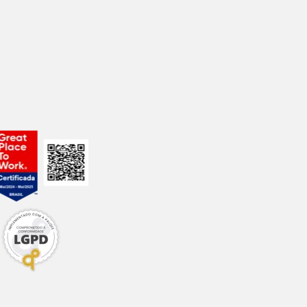
8,18 g
5,45 g