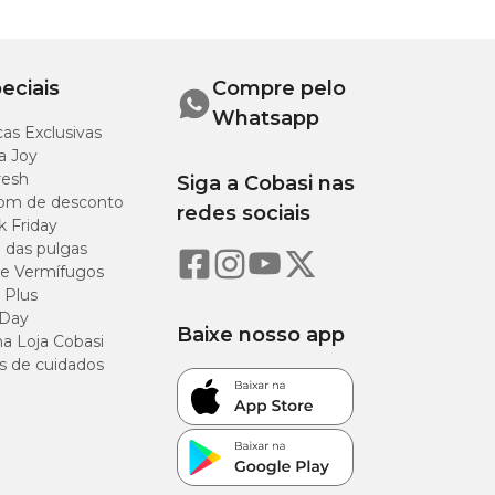
eciais
Compre pelo
Por Kg
Whatsapp
as Exclusivas
de
Produto
a Joy
resh
Siga a Cobasi nas
om de desconto
45,45 g
redes sociais
k Friday
o das pulgas
0,045 g
e Vermífugos
 Plus
 Day
20,00 g
Baixe nosso app
a Loja Cobasi
s de cuidados
1,13 g
54.274 UI
12,27 g