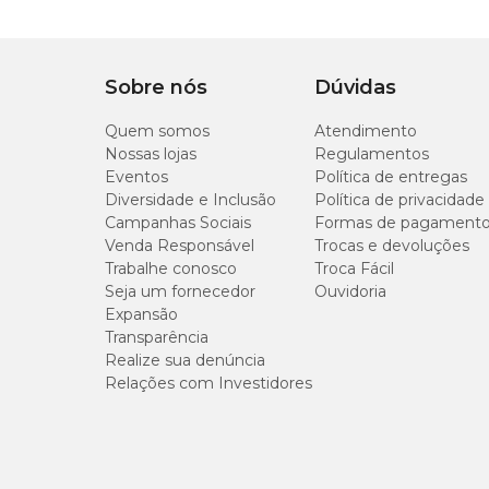
Omega 6 (GLA), Omeg
Fórmula
Apresentação
Embalagem com 30 
Sobre nós
Dúvidas
Tipo de Pet
Cachorros, Gatos
Quem somos
Atendimento
Fórmula
Nossas lojas
Regulamentos
Eventos
Política de entregas
Diversidade e Inclusão
Política de privacidade
PEA - Levagen® (mín.)
Campanhas Sociais
Formas de pagament
Venda Responsável
Trocas e devoluções
Biotina (Vit. H) (mín.)
Trabalhe conosco
Troca Fácil
Seja um fornecedor
Ouvidoria
Expansão
Pantotenato de Cálcio (Vit B5) (mín.)
Transparência
Realize sua denúncia
Zinco (mín.)
Relações com Investidores
Vitamina E (mín.)
GLA - Ácido Gama Linoleico (mín.)