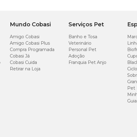
a 3 (EPA/DHA), Palatabilizante e Excipientes
comprimidos
Mundo Cobasi
Serviços Pet
Esp
Por Comprimido
Amigo Cobasi
Banho e Tosa
Marc
(1.100 mg)
Amigo Cobasi Plus
Veterinário
Linh
Compra Programada
Personal Pet
Biof
Cobasi Já
Adoção
Cup
50,00 mg
o
Cobasi Cuida
Franquia Pet Anjo
Blac
Retirar na Loja
Cicl
0,05 mg
Sobr
Gran
Pet
22,00 mg
Minh
Guia
1,25 mg
59,7 UI
13,5 mg