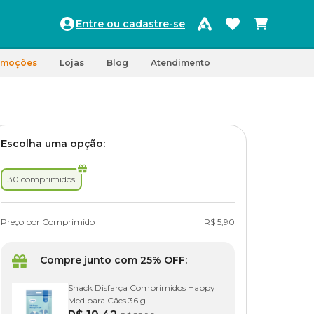
Entre ou cadastre-se
omoções
Lojas
Blog
Atendimento
Escolha uma opção:
30 comprimidos
Preço por Comprimido
R$ 5,90
Compre junto com 25% OFF:
Snack Disfarça Comprimidos Happy
Med para Cães 36 g