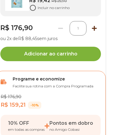
R$ 19,42
R$ 25,90
Incluir no carrinho
R$ 176,90
1
ou 2x de
R$ 88,45
sem juros
Adicionar ao carrinho
Programe e economize
Facilite sua rotina com a Compra Programada
R$ 176,90
R$ 159,21
-10%
10% OFF
Pontos em dobro
em todas as compras
no Amigo Cobasi