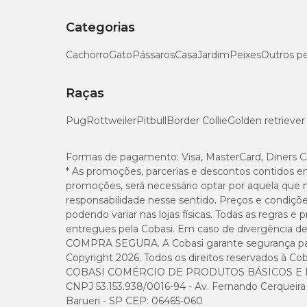
Categorias
EPA – Óleo de Peixe (mín.)
Cachorro
Gato
Pássaros
Casa
Jardim
Peixes
Outros p
DHA – Óleo de Peixe (mín.)
Raças
Pug
Rottweiler
Pitbull
Border Collie
Golden retriever
Principais Ingredientes
Formas de pagamento:
Visa, MasterCard, Diners C
PEA (Palmitoiletanolamida) – Levagen:
Composto que a
* As promoções, parcerias e descontos contidos e
promoções, será necessário optar por aquela que 
Associação de Ácidos Graxos + PEA:
Contribui para a
responsabilidade nesse sentido. Preços e condiçõ
Ácidos graxos:
Auxiliam na saúde da pele e no funcioname
podendo variar nas lojas físicas. Todas as regras 
entregues pela Cobasi. Em caso de divergência de v
Biotina, Zinco, Vitaminas E e B5:
Contribuem para uma p
COMPRA SEGURA. A Cobasi garante segurança para 
Copyright 2026. Todos os direitos reservados à Cob
COBASI COMÉRCIO DE PRODUTOS BÁSICOS E I
Administração
CNPJ 53.153.938/0016-94 - Av. Fernando Cerqueira Cé
Barueri - SP CEP: 06465-060
Dar 1 comprimido por dia para cada 5 kg de peso corporal.