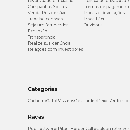
Diversidade e Inclusão
Política de privacidade
Fórmula
Campanhas Sociais
Formas de pagament
Venda Responsável
Trocas e devoluções
Trabalhe conosco
Troca Fácil
S-Adenosilmetionina (mín.)
Seja um fornecedor
Ouvidoria
Expansão
Transparência
Extrato de Cardo Mariano (mín.)
Realize sua denúncia
Relações com Investidores
Vitamina E (mín.)
Proteína Bruta (mín.)
Categorias
Extrato Etéreo (mín.)
Cachorro
Gato
Pássaros
Casa
Jardim
Peixes
Outros p
Raças
Matéria Fibrosa (máx.)
Pug
Rottweiler
Pitbull
Border Collie
Golden retriever