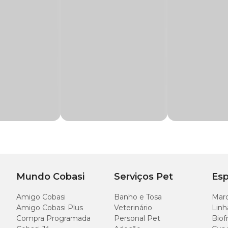
ep
, uma combinação sinérgica de
SAMe, Silimarina e Vitamina E
, que oferec
e sua forte ação antioxidante.
 de cães e gatos em todas as fases da vida.
o hepático por meio da ação antioxidante
conforme recomendação do Médico Veterinário. Idealmente, administrar 1 hora a
, Extrato de Cardo Mariano ( Silybum marianum), Hidrolisado de 
tes
marianum), Hidrolisado de Fígado de Suínos, Fressura de Suínos, Quirera de Ar
Mundo Cobasi
Serviços Pet
Esp
fa- Tocoferol, Ácido Cítrico, Nitrito de Sódio, Ácido Pirolenhoso, Açúcar de cana-
otássio, Eritorbato de Sódio, Extrato de Cravo da Índia ( Caryophyllus aromaticu
Amigo Cobasi
Banho e Tosa
Marc
Amigo Cobasi Plus
Veterinário
Linh
Compra Programada
Personal Pet
Biof