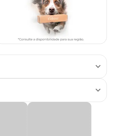
ães e gatos
em
.