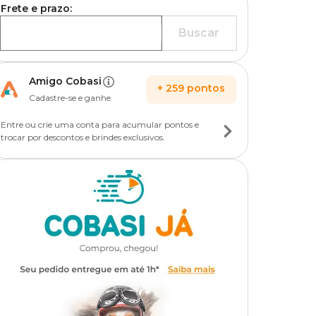
Frete e prazo:
Buscar
Amigo Cobasi
+
259
pontos
Cadastre-se e ganhe
Entre ou crie uma conta para acumular pontos e
trocar por descontos e brindes exclusivos.