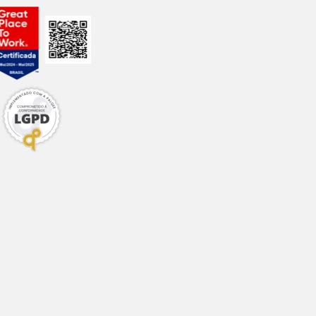
100,00
g/kg
250,00
g/kg
9.500,00
mg/kg
2.000,00
mg/kg
1.500,00
mg/kg