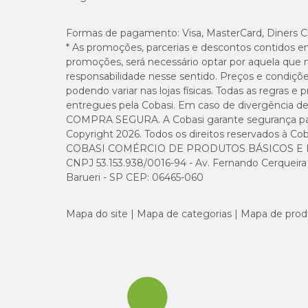
Matéria Mineral (máx.)
Formas de pagamento:
Visa, MasterCard, Diners C
* As promoções, parcerias e descontos contidos e
promoções, será necessário optar por aquela que 
Umidade (máx.)
responsabilidade nesse sentido. Preços e condiçõ
podendo variar nas lojas físicas. Todas as regras 
entregues pela Cobasi. Em caso de divergência de v
Cálcio (máx.)
COMPRA SEGURA. A Cobasi garante segurança para 
Copyright 2026. Todos os direitos reservados à Cob
COBASI COMÉRCIO DE PRODUTOS BÁSICOS E I
Cálcio (mín.)
CNPJ 53.153.938/0016-94 - Av. Fernando Cerqueira Cé
Barueri - SP CEP: 06465-060
Fósforo (mín.)
Mapa do site
Mapa de categorias
Mapa de prod
Principais ingredientes
Tecnologia Power Hep:
Combinação exclusiva de SAMe