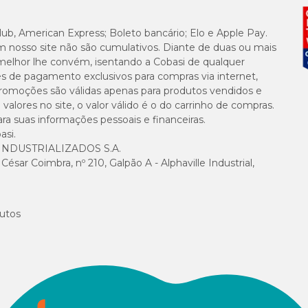
280,00 mg
lub, American Express; Boleto bancário; Elo e Apple Pay.
m nosso site não são cumulativos. Diante de duas ou mais
melhor lhe convém, isentando a Cobasi de qualquer
700,00 mg
es de pagamento exclusivos para compras via internet,
e promoções são válidas apenas para produtos vendidos e
alores no site, o valor válido é o do carrinho de compras.
26,60 mg
suas informações pessoais e financeiras.
asi.
NDUSTRIALIZADOS S.A.
5,60 mg
sar Coimbra, nº 210, Galpão A - Alphaville Industrial,
4,20 mg
utos
, Silimarina e Vitamina E que atuam em sinergia.