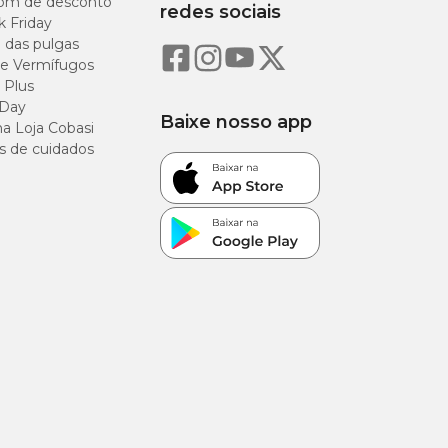
om de desconto
redes sociais
de
k Friday
produto
o das pulgas
e Vermífugos
71,43 g/kg
 Plus
 Day
Baixe nosso app
a Loja Cobasi
107,14
g/kg
s de cuidados
35.714,00
UI/kg
100,00
g/kg
20,00
g/kg
70,00
g/kg