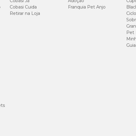
Cobasi Já
Adoção
Cup
Por tablete (2,8g)
o
Cobasi Cuida
Franquia Pet Anjo
Blac
Retirar na Loja
Cicl
Sobr
200,00 mg
Gran
Pet
Minh
300,00 mg
Guia
100,00 UI
280,00 mg
56,00 mg
ets
196,00 mg