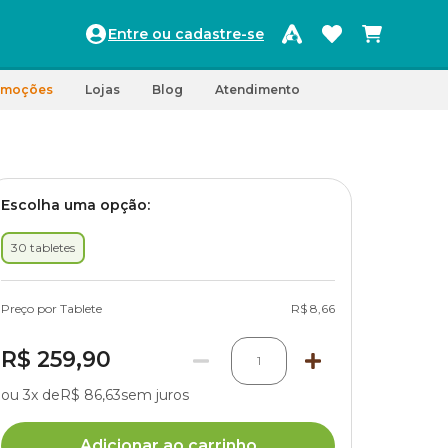
Entre ou cadastre-se
omoções
Lojas
Blog
Atendimento
Escolha uma opção:
30 tabletes
Preço por Tablete
R$ 8,66
R$ 259,90
1
ou 3x de
R$ 86,63
sem juros
Adicionar ao carrinho