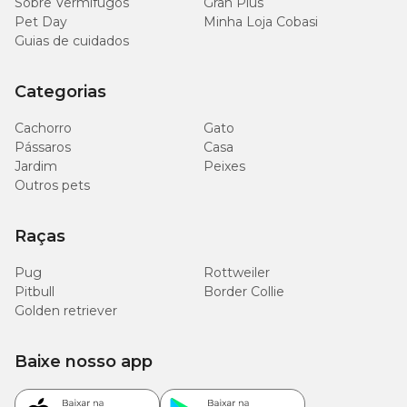
Sobre Vermífugos
Gran Plus
680
Mananoligossacarídeo
Pet Day
Minha Loja Cobasi
mg/kg
Guias de cuidados
107
Metionina
Categorias
g/kg
Cachorro
Gato
Prolina
31 g/kg
Pássaros
Casa
Jardim
Peixes
314
Outros pets
Proteína Bruta
g/kg
Raças
1.2x108
Saccharomyces cerevisiae (CBS 493.94)
UFC/g
Pug
Rottweiler
Pitbull
Border Collie
30
Serina
Golden retriever
g/kg
Baixe nosso app
Tirosina
21 g/kg