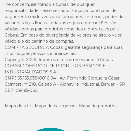
conservar o produto é manter a embalagem fora do alcance de
lhe convém, isentando a Cobasi de qualquer
crianças, animais de estimação, em local seco e ao abrigo do sol.
responsabilidade nesse sentido. Preços e condições de
pagamento exclusivos para compras via internet, podendo
Mammy Dog é um produto Organnact
variar nas lojas físicas. Todas as regras e promoções são
válidas apenas para produtos vendidos e entregues pela
A
Organnact
é uma marca que está presente no mercado
Cobasi. Em caso de divergência de valores no site, o valor
veterinário desde 1991 com produtos e suplementos para o bem-
válido é o do carrinho de compras.
estar de cães, gatos e outros animais. Desenvolvidos com alta
COMPRA SEGURA. A Cobasi garante segurança para suas
tecnologia, as soluções
Organnact
garantem a qualidade de vida
informações pessoais e financeiras.
do seu pet em qualquer fase da vida.
Copyright 2026. Todos os direitos reservados à Cobasi.
COBASI COMÉRCIO DE PRODUTOS BÁSICOS E
Mammy Dog com preço especial é na Cobasi
INDUSTRIALIZADOS S.A.
CNPJ 53.153.938/0016-94 - Av. Fernando Cerqueira César
Se você precisa do suplemento alimentar
Mammy Dog com
Coimbra, nº 210, Galpão A - Alphaville Industrial, Barueri - SP
preço
especial para manter o bem-estar da gestante, o lugar
CEP: 06465-060
certo é o pet shop online da Cobasi. Só aqui você encontra as
melhores ofertas de
medicamentos
e
suplementos
para cães,
produtos
Organnact
e pode agendar a entrega do pedido com a
Mapa do site
Mapa de categorias
Mapa de produtos
Compra Programada
.