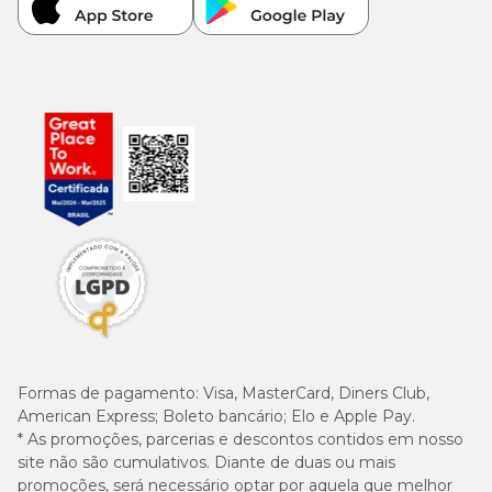
Treonina
25 g/kg
8.210
Triptofano
mg/kg
30
Valina
g/kg
Mammy Dog: na dose que o cão precisa
Além da embalagem de suplemento alimentar
Mammy Dog
300g
, no pet shop online da Cobasi você encontra a versão
Mammy Dog 120g
. Assim você poderá oferecer as vitaminas e
minerais na medida que o seu animal de estimação precisa.
Formas de pagamento:
Visa, MasterCard, Diners Club,
American Express; Boleto bancário; Elo e Apple Pay.
Mammy Dog: cuidados com a conservação
* As promoções, parcerias e descontos contidos em nosso
site não são cumulativos. Diante de duas ou mais
De acordo com a
bula do Mammy Dog, a melhor
maneira de
promoções, será necessário optar por aquela que melhor