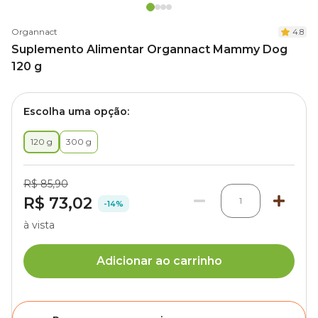
Organnact
4.8
Suplemento Alimentar Organnact Mammy Dog
120 g
Escolha uma opção:
120 g
300 g
R$ 85,90
R$ 73,02
1
-14%
à vista
Adicionar ao carrinho