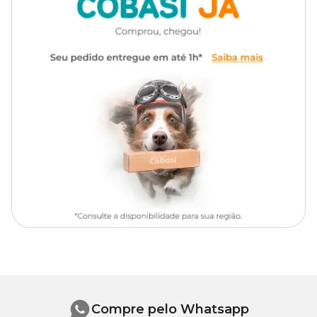
extrato de yucca, aroma de alho, glicina, aroma de carne, aroma
triptofano, L-lisina, cloreto de
de leite.
Composição
colina, Saccharomyces
cerevisiae (CBS 493.94),
Mammy Dog: como usar
extrato de yucca, aroma de
alho, glicina, aroma de carne,
A administração do suplemento alimentar
Mammy Dog
deve ser
aroma de leite.
feita com o polvilhamento do pó sobre a ração de acordo com a
orientação a seguir:
Apresentação
Frascos com 120g ou 300g
Raças de pequeno porte (até 10 kg): 2,5 g - 2 vezes ao dia;
Raças de médio porte (de 10 a 25 kg): 5 g - 2 vezes ao dia;
Raças de grande porte e gigantes (acima de 25 kg): 10 g - 2
Tipo de Pet
Cachorros
vezes ao dia.
Mammy Dog: níveis de garantia (por kg)
Ácido aspártico
69 g/kg
109
Ácido glutâmico
g/kg
Compre pelo Whatsapp