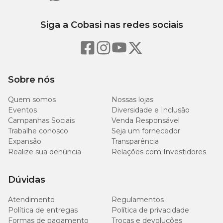
Açúcares totais
99 g/kg
Siga a Cobasi nas redes sociais
Alanina
26 g/kg
42
Arginina
g/kg
Sobre nós
1.200
Quem somos
Beta glucanas
Nossas lojas
mg/kg
Eventos
Diversidade e Inclusão
Campanhas Sociais
Venda Responsável
24
Trabalhe conosco
Seja um fornecedor
Cálcio (mín.)
g/kg
Expansão
Transparência
Realize sua denúncia
Relações com Investidores
Cálcio (máx.)
33 g/kg
Dúvidas
9.037
Cisteína
mg/kg
Atendimento
Regulamentos
Política de entregas
Política de privacidade
Formas de pagamento
Trocas e devoluções
7.002