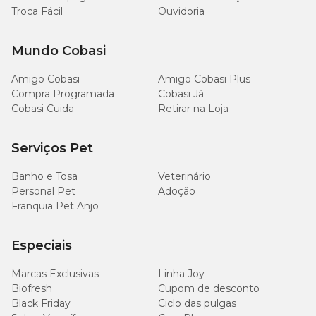
Colina
mg/kg
Troca Fácil
Ouvidoria
30
Mundo Cobasi
Fenilalanina
g/kg
Amigo Cobasi
Amigo Cobasi Plus
20
Compra Programada
Cobasi Já
Fósforo
g/kg
Cobasi Cuida
Retirar na Loja
Glicina
45 g/kg
Serviços Pet
Histidina
16 g/kg
Banho e Tosa
Veterinário
Personal Pet
Adoção
Franquia Pet Anjo
28
Isoleucina
g/kg
Especiais
Leucina
47 g/kg
Marcas Exclusivas
Linha Joy
Biofresh
Cupom de desconto
Lisina
62 g/kg
Black Friday
Ciclo das pulgas