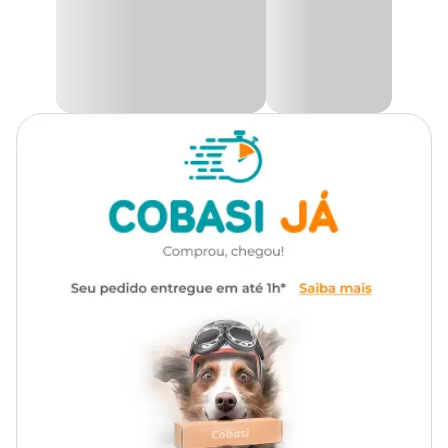
Modo de uso:
Faça uma camada sobre o fundo do aquário com espessura de 4 a
6 cm, “enterrando” o caule das plantas artificiais no cascalho, que
pode ter uma variedade de cores.