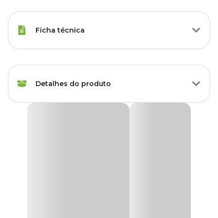
Ficha técnica
Marca
Aqua Pedras
Detalhes do produto
Gênero
Unissex
Substrato para Aquários Basalto Aqua Pedras Nº0
Cascalho de basalto com substrato inerte para aquários é ideal
para aquários de água doce e marinha. Substrato natural de rocha
basáltica, auxilia na filtragem biológica proporcionando área
habitável para colônias de bactérias benéficas para a saúde do
aquário.
O cascalho de basalto, com diâmetro em torno de 2 mm, são
ótimos para fixar as plantas artificiais e dão contraste com os peixes
coloridos. O basalto também alcaliniza a água ligeiramente
ajudando na estabilidade do pH do aquário.