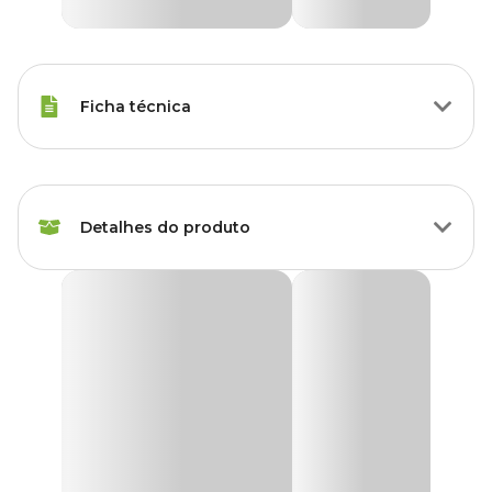
Ficha técnica
Marca
Coala
Detalhes do produto
Gênero
Unissex
Fragrância
Eucalipto
Spray Odorizante Coala Eucalipto 120ml
Os sprays Coala são práticos e possuem aromas suaves. Ideais para
Apresentação
120 ml
perfumar ambientes, eles garantem a sensação de bem-estar e
um ambiente ainda mais cheiroso com apenas algumas
borrifadas.
Linha
Aromatizador de Ambiente
Informações do produto: