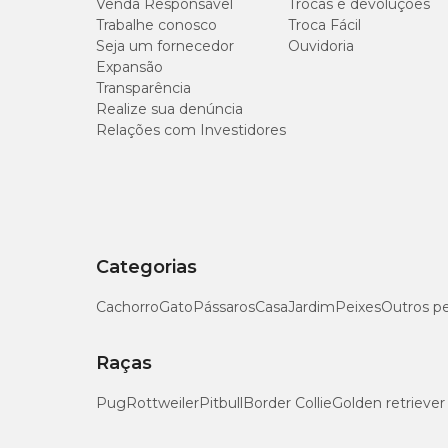
Venda Responsável
Trocas e devoluções
Trabalhe conosco
Troca Fácil
Seja um fornecedor
Ouvidoria
Expansão
Transparência
Realize sua denúncia
Relações com Investidores
Categorias
Cachorro
Gato
Pássaros
Casa
Jardim
Peixes
Outros p
Raças
Pug
Rottweiler
Pitbull
Border Collie
Golden retriever