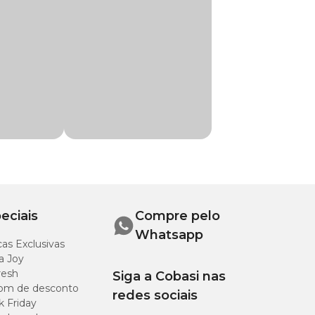
os seus pets.
eciais
Compre pelo
Whatsapp
as Exclusivas
a Joy
resh
Siga a Cobasi nas
om de desconto
redes sociais
k Friday