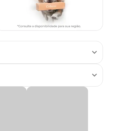
sso, o
Spray Bucal
orango, para que