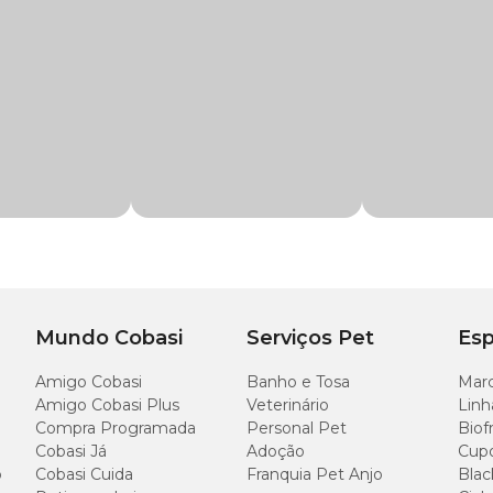
ean
é imbatível, além de poder encontrar uma variedade de itens para higiene d
.
Mundo Cobasi
Serviços Pet
Esp
Amigo Cobasi
Banho e Tosa
Marc
Amigo Cobasi Plus
Veterinário
Linh
Compra Programada
Personal Pet
Biof
Cobasi Já
Adoção
Cup
o
Cobasi Cuida
Franquia Pet Anjo
Blac