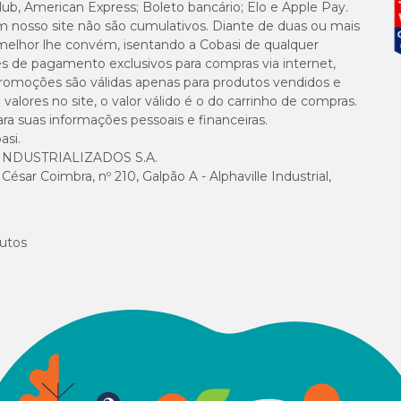
lub, American Express; Boleto bancário; Elo e Apple Pay.
m nosso site não são cumulativos. Diante de duas ou mais
melhor lhe convém, isentando a Cobasi de qualquer
es de pagamento exclusivos para compras via internet,
e promoções são válidas apenas para produtos vendidos e
alores no site, o valor válido é o do carrinho de compras.
suas informações pessoais e financeiras.
asi.
NDUSTRIALIZADOS S.A.
sar Coimbra, nº 210, Galpão A - Alphaville Industrial,
utos