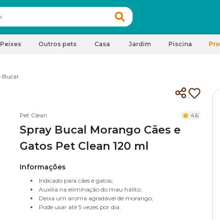
Peixes
Outros pets
Casa
Jardim
Piscina
Pr
e Bucal
Pet Clean
4.6
Spray Bucal Morango Cães e
Gatos Pet Clean 120 ml
Informações
Indicado para cães e gatos;
Auxilia na eliminação do mau hálito;
Deixa um aroma agradável de morango;
Pode usar até 5 vezes por dia.