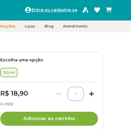
Entre ou cadastre-se
omoções
Lojas
Blog
Atendimento
Escolha uma opção:
120 ml
R$ 18,90
1
à vista
Adicionar ao carrinho