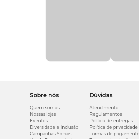
Só na Cobasi o
preço do Spray Bucal Morango Pet Cl
Gênero
Unissex
Confira no nosso site, app ou em uma de nossas lojas.
Modo de uso
Aplique diretamente na boca no animal até 5 vezes por dia
Composição Básica
Sacarina Sódica, Propilenoglicol, Aroma e Veiculo Q.S.P.
Sobre nós
Dúvidas
Quem somos
Atendimento
Nossas lojas
Regulamentos
Eventos
Política de entregas
Diversidade e Inclusão
Política de privacidade
Campanhas Sociais
Formas de pagament