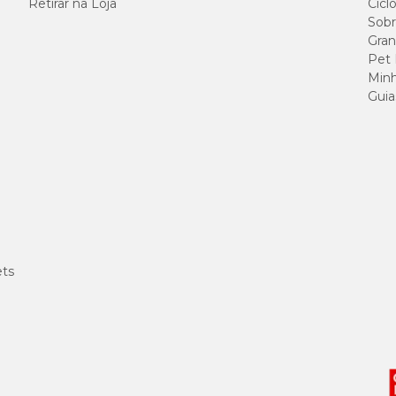
Retirar na Loja
Cicl
Sobr
Gran
Pet
Minh
Guia
ets