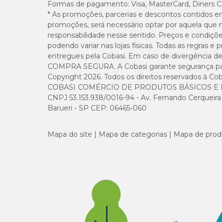
Formas de pagamento:
Visa, MasterCard, Diners C
Sem contraindicações. Não oferece riscos à saúde em caso
* As promoções, parcerias e descontos contidos e
promoções, será necessário optar por aquela que 
responsabilidade nesse sentido. Preços e condiçõ
podendo variar nas lojas físicas. Todas as regras 
entregues pela Cobasi. Em caso de divergência de v
COMPRA SEGURA. A Cobasi garante segurança para 
Copyright 2026. Todos os direitos reservados à Cob
COBASI COMÉRCIO DE PRODUTOS BÁSICOS E I
CNPJ 53.153.938/0016-94 - Av. Fernando Cerqueira Cé
Barueri - SP CEP: 06465-060
Mapa do site
Mapa de categorias
Mapa de prod