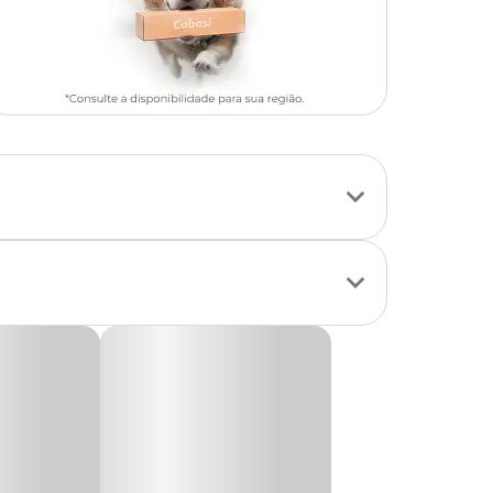
eus diferentes graus
de forma fácil
gatos também pode