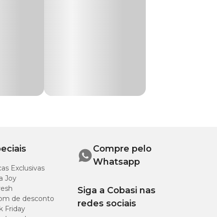
pp ou visite uma
tricas em seus diferentes graus de
icolor 6 CH e Kresotum 6 CH
alimento do animal.
dicamento.
eciais
Compre pelo
Whatsapp
as Exclusivas
a Joy
resh
Siga a Cobasi nas
om de desconto
redes sociais
k Friday