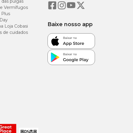
o das pulgas
antidade/dia
e Vermífugos
 Plus
ezes ao dia
 Day
Baixe nosso app
a Loja Cobasi
s de cuidados
ezes ao dia
ezes ao dia
ezes ao dia
gnéticas (rádio,