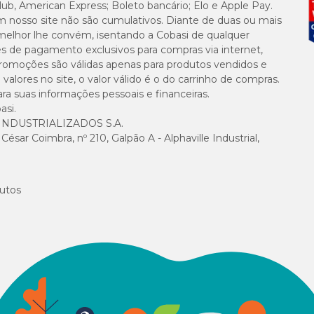
lub, American Express; Boleto bancário; Elo e Apple Pay.
 de superdosagem. Em caso de dúvidas consulte um médico-veterinário.
m nosso site não são cumulativos. Diante de duas ou mais
melhor lhe convém, isentando a Cobasi de qualquer
es de pagamento exclusivos para compras via internet,
e promoções são válidas apenas para produtos vendidos e
alores no site, o valor válido é o do carrinho de compras.
suas informações pessoais e financeiras.
asi.
NDUSTRIALIZADOS S.A.
sar Coimbra, nº 210, Galpão A - Alphaville Industrial,
utos