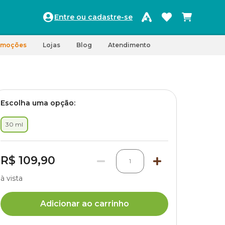
Entre ou cadastre-se
omoções
Lojas
Blog
Atendimento
Escolha uma opção:
30 ml
R$ 109,90
1
à vista
Adicionar ao carrinho