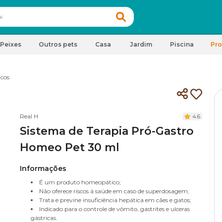
Peixes
Outros pets
Casa
Jardim
Piscina
Pr
cos
Real H
4.6
Sistema de Terapia Pró-Gastro
Homeo Pet 30 ml
Informações
É um produto homeopático;
Não oferece riscos à saúde em caso de superdosagem;
Trata e previne insuficiência hepática em cães e gatos;
Indicado para o controle de vômito, gastrites e ulceras
gástricas.