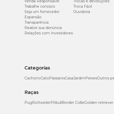
Venda Responsável
Trocas e devoluções
Porte
Trabalhe conosco
Troca Fácil
Seja um fornecedor
Ouvidoria
Cães de pequeno porte
Expansão
Transparência
Realize sua denúncia
Cães de médio porte
Relações com Investidores
Cães de grande porte
Gatos
Categorias
Cachorro
Gato
Pássaros
Casa
Jardim
Peixes
Outros p
Precauções
Armazenar o produto em temperatura ambiente, ao abrigo d
Raças
telefone, microondas, etc) bem como de produtos químicos (
Pug
Rottweiler
Pitbull
Border Collie
Golden retriever
Contraindicações