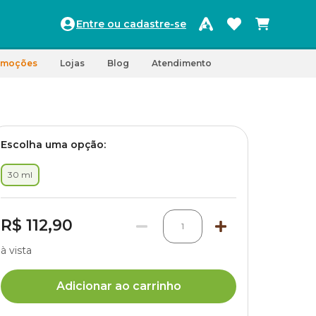
Entre ou cadastre-se
omoções
Lojas
Blog
Atendimento
Escolha uma opção:
30 ml
R$ 112,90
1
à vista
Adicionar ao carrinho