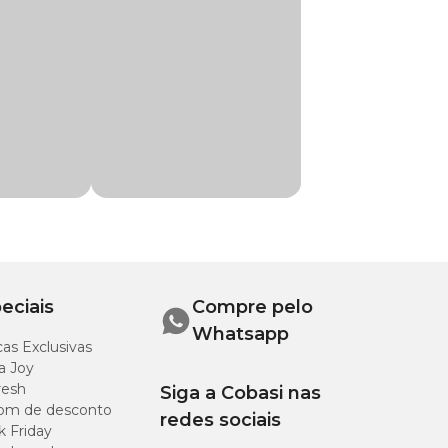
r. Seus sintomas
Pet
a ação do
 e adquira as
e incontinência urinária
, Cantharis vesicatoria 6 CH, Lycopodium 8
 CH, Collibacilinum 8 CH, Uric acidum 6 CH e
 8 CH; Causticum 8
eículo qsp 100ml.
eciais
Compre pelo
Whatsapp
as Exclusivas
a Joy
resh
Siga a Cobasi nas
dicamento.
om de desconto
redes sociais
k Friday