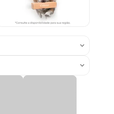
o trato urinário,
e ser bacteriana,
utros agravantes.