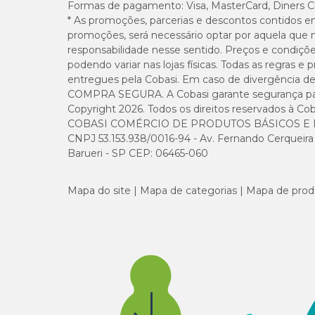
Formas de pagamento:
Visa, MasterCard, Diners C
* As promoções, parcerias e descontos contidos e
É recomendado armazenar o produto em temperatura ambien
promoções, será necessário optar por aquela que 
eletromagnéticas (rádio, telefone, microondas, etc) bem co
responsabilidade nesse sentido. Preços e condiçõ
podendo variar nas lojas físicas. Todas as regras 
Contraindicação
entregues pela Cobasi. Em caso de divergência de v
COMPRA SEGURA. A Cobasi garante segurança para 
Sem contraindicações. Não oferece riscos à saúde em caso
Copyright 2026. Todos os direitos reservados à Cob
Homeo Pet
.
COBASI COMÉRCIO DE PRODUTOS BÁSICOS E I
CNPJ 53.153.938/0016-94 - Av. Fernando Cerqueira Cé
Barueri - SP CEP: 06465-060
Mapa do site
Mapa de categorias
Mapa de prod