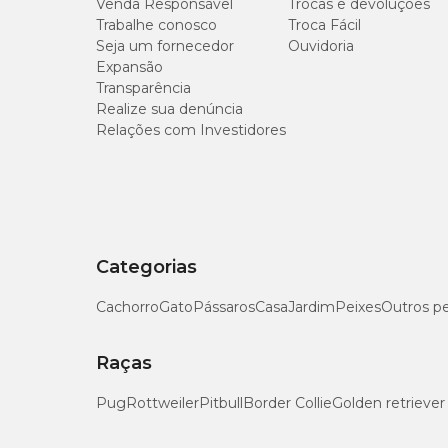
Venda Responsável
Trocas e devoluções
Trabalhe conosco
No alimento:
sobre os alimentos (rações, leite, etc), bo
Troca Fácil
Seja um fornecedor
Ouvidoria
Expansão
Dosagens
Transparência
Realize sua denúncia
Relações com Investidores
Porte
Cães de pequeno porte
Cães de médio porte
Categorias
Cães de grande porte
Cachorro
Gato
Pássaros
Casa
Jardim
Peixes
Outros p
Gatos
Raças
Pug
Rottweiler
Pitbull
Border Collie
Golden retriever
Precauções