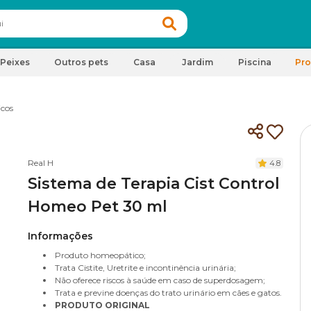
Peixes
Outros pets
Casa
Jardim
Piscina
Pr
cos
Real H
4.8
Sistema de Terapia Cist Control
Homeo Pet 30 ml
Informações
Produto homeopático;
Trata Cistite, Uretrite e incontinência urinária;
Não oferece riscos à saúde em caso de superdosagem;
Trata e previne doenças do trato urinário em cães e gatos.
PRODUTO ORIGINAL