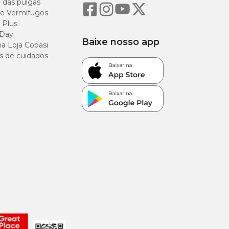
o das pulgas
e Vermífugos
 Plus
 Day
Baixe nosso app
a Loja Cobasi
s de cuidados
ntidades/dia
zes ao dia
zes ao dia
zes ao dia
zes ao dia