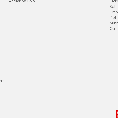
Retirar na Loja
Cicl
rrifando o produto imediatamente antes de oferecer o alimento ao animal.
Sobr
Gran
Pet
Minh
Guia
Dosagem
Qua
01 borrifada
03 ve
02 borrifadas
03 ve
03 borrifadas
03 ve
ets
01 borrifada
03 ve