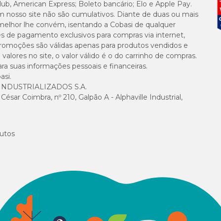
lub, American Express; Boleto bancário; Elo e Apple Pay.
m nosso site não são cumulativos. Diante de duas ou mais
te, ao abrigo do sol e calor (fogão). Manter sempre afastado de fontes de r
melhor lhe convém, isentando a Cobasi de qualquer
mo de produtos químicos (alvejantes, desinfetantes, etc).
es de pagamento exclusivos para compras via internet,
e promoções são válidas apenas para produtos vendidos e
alores no site, o valor válido é o do carrinho de compras.
suas informações pessoais e financeiras.
 de superdosagem. Em caso de dúvidas consulte um médico-veterinário e a
bula
asi.
NDUSTRIALIZADOS S.A.
sar Coimbra, nº 210, Galpão A - Alphaville Industrial,
utos