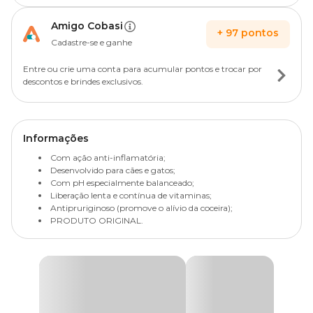
Amigo Cobasi
+
97
pontos
Cadastre-se e ganhe
Entre ou crie uma conta para acumular pontos e trocar por
descontos e brindes exclusivos.
Informações
Com ação anti-inflamatória;
Desenvolvido para cães e gatos;
Com pH especialmente balanceado;
Liberação lenta e contínua de vitaminas;
Antipruriginoso (promove o alívio da coceira);
PRODUTO ORIGINAL.