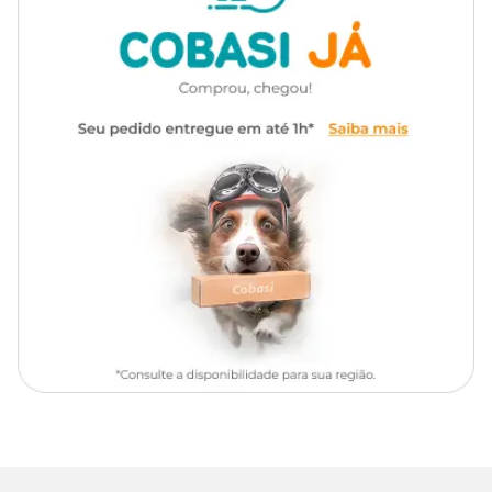
Apresentação
Frascos com 200ml ou 500ml
Modo de usar o Shampoo Cloresten
Tipo de Pet
Cachorros, Gatos
Aplique o produto por todo o corpo do animal, tomando cuidado
com os olhos e com os ouvidos. Deixe o shampoo agir por 10
Fragrância
Herbal
minutos antes de enxaguar.
Tipo do
Quando usar o Cloresten
Antibacteriano, Antifúngico
shampoo
O fabricante indica que o produto seja usado de 1 a 2 vezes na
semana durante o banho do seu animal de estimação, porém,
alguns animais não podem tomar banhos tão frequentes, pois isso
pode retirar a oleosidade da pele, prejudicando-os ainda mais.
Siga as recomendações de um médico-veterinário, e não se
esqueça de usar luvas protetoras no momento da aplicação!
Caso o shampoo entre em contato com os olhos do animal, lave
com água abundante durante alguns minutos para que a
ardência diminua. Se outras irritações aparecerem — como na
pele, por exemplo —, também lave os locais e diminua a
frequência das aplicações. Se os sintomas persistirem, leve seu pet