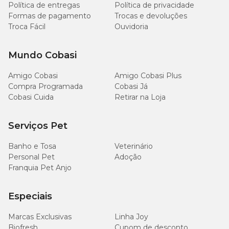
Política de entregas
Política de privacidade
Antibacteriano:
Formas de pagamento
Trocas e devoluções
É desenvolvido para cães e gatos;
Troca Fácil
Ouvidoria
Tem ação anti-inflamatória;
Controla infecções causadas por bactérias e fungos;
Alivia a coceira.
Mundo Cobasi
Amigo Cobasi
Amigo Cobasi Plus
Compra Programada
Cobasi Já
Onde comprar o Shampoo Cloresten?
Cobasi Cuida
Retirar na Loja
Esse medicamento pode ser encontrado no pet shop online da
Cobasi com os
preços
mais acessíveis. Além de economizar, você
Serviços Pet
garante um produto de ótima qualidade e procedência para que
seu pet tenha o melhor tratamento possível. Então, não deixe de
Banho e Tosa
Veterinário
aproveitar todos os nossos produtos e os valores imperdíveis!
Personal Pet
Adoção
Franquia Pet Anjo
Especiais
Marcas Exclusivas
Linha Joy
Biofresh
Cupom de desconto